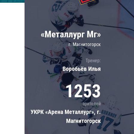
Локомотив
Северсталь
ЦСКА
«Металлург Мг»
Шанхайские Драконы
г. Магнитогорск
Тренер:
Воробьёв Илья
1253
зрителей
УКРК «Арена Металлург», г.
Магнитогорск