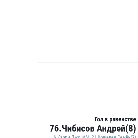
Гол в равенстве
76.Чибисов Андрей(8)
6.Карри Джош(6)
,
21.Кошелев Семён(7)