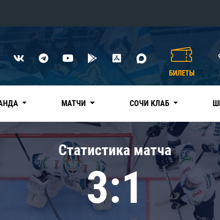
Конференция «Восток»
Дивизион Харламова
БИЛЕТЫ
Автомобилист
сляции
Ак Барс
АНДА
МАТЧИ
СОЧИ КЛАБ
Ш
Металлург Мг
Нефтехимик
 трансляции
Статистика матча
Трактор
магазин
3:1
Дивизион Чернышева
Авангард
ние КХЛ
Адмирал