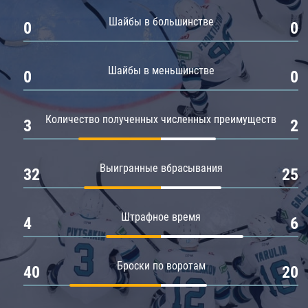
Амур
Шайбы в большинстве
0
0
Барыс
Салават Юлаев
Шайбы в меньшинстве
0
0
Сибирь
Количество полученных численных преимуществ
3
2
Выигранные вбрасывания
32
25
Штрафное время
4
6
Броски по воротам
40
20