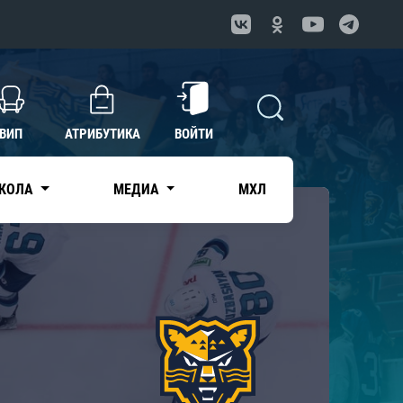
ВИП
АТРИБУТИКА
ВОЙТИ
КОЛА
МЕДИА
МХЛ