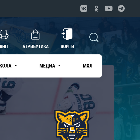
ВИП
АТРИБУТИКА
ВОЙТИ
КОЛА
МЕДИА
МХЛ