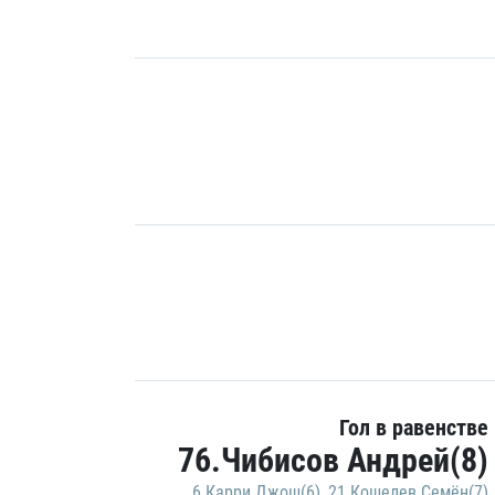
Гол в равенстве
76.Чибисов Андрей(8)
6.Карри Джош(6)
,
21.Кошелев Семён(7)