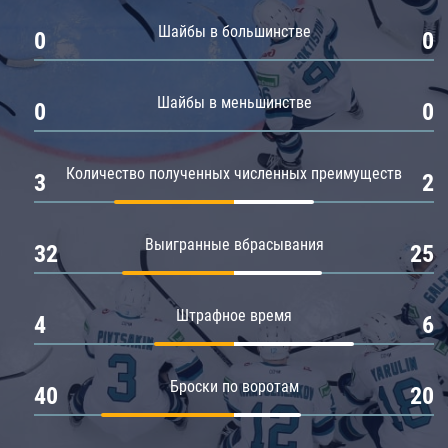
Амур
Шайбы в большинстве
0
0
Барыс
Салават Юлаев
Шайбы в меньшинстве
0
0
Сибирь
Количество полученных численных преимуществ
3
2
Выигранные вбрасывания
32
25
Штрафное время
4
6
Броски по воротам
40
20