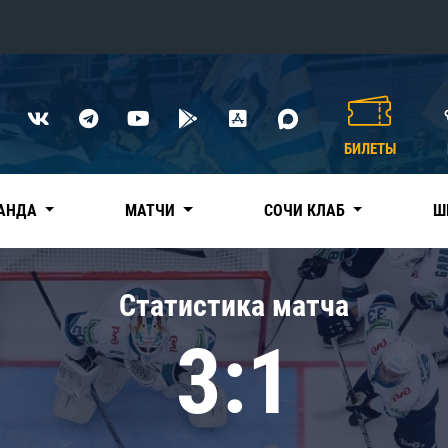
Конференция «Восток»
Дивизион Харламова
БИЛЕТЫ
Автомобилист
сляции
Ак Барс
АНДА
МАТЧИ
СОЧИ КЛАБ
Ш
Металлург Мг
Нефтехимик
 трансляции
Статистика матча
Трактор
магазин
3:1
Дивизион Чернышева
Авангард
ние КХЛ
Адмирал