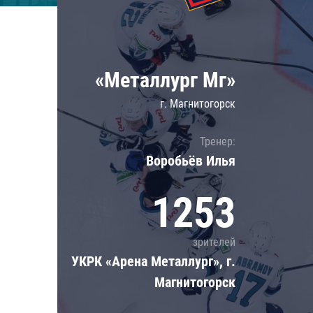
Локомотив
Северсталь
ЦСКА
«Металлург Мг»
Шанхайские Драконы
г. Магнитогорск
Тренер:
Воробьёв Илья
1253
зрителей
УКРК «Арена Металлург», г.
Магнитогорск