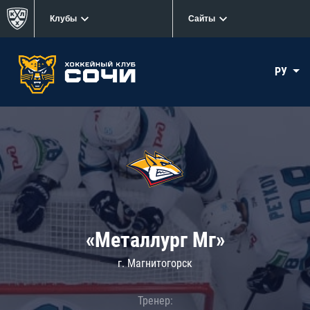
Клубы
Сайты
РУ
«Металлург Мг»
г. Магнитогорск
Тренер: