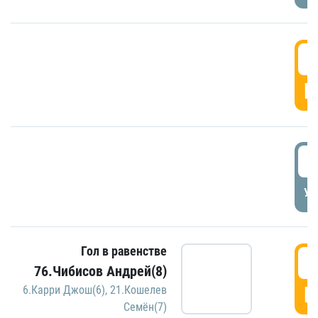
5
Г
5
УД
Гол в равенстве
5
76.Чибисов Андрей(8)
Г
6.Карри Джош(6)
,
21.Кошелев
Семён(7)