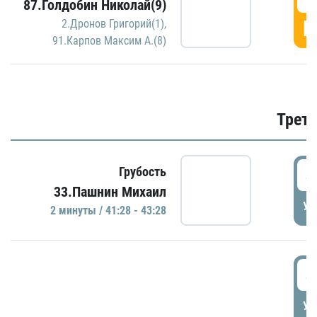
87.Голдобин Николай(9)
Г
2.Дронов Григорий(1)
,
91.Карпов Максим А.(8)
Трети
4
Грубость
33.Пашнин Михаил
УД
2 минуты / 41:28 - 43:28
4
УД