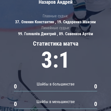
Назаров Андрей
Главные судьи:
37. Оленин Константин , 19. Сидоренко Максим
Линейные судьи:
99. Головлёв Дмитрий , 89. Савенков Артём
Статистика матча
3:1
Шайбы в большинстве
0
0
Шайбы в меньшинстве
0
0