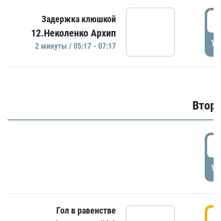
0
Задержка клюшкой
12.Неколенко Архип
УД
2 минуты / 05:17 - 07:17
Второ
2
УД
Гол в равенстве
3