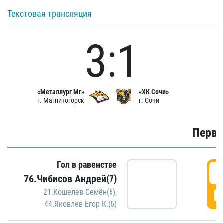
Текстовая трансляция
3:1
«Металлург Мг»
«ХК Сочи»
г. Магнитогорск
г. Сочи
Первы
Гол в равенстве
0
76.Чибисов Андрей(7)
Г
21.Кошелев Семён(6)
,
44.Яковлев Егор К.(6)