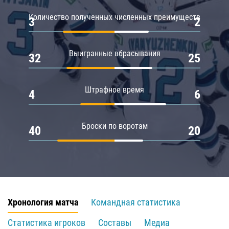
Количество полученных численных преимуществ
3
2
Выигранные вбрасывания
32
25
Штрафное время
4
6
Броски по воротам
40
20
Хронология матча
Командная статистика
Статистика игроков
Составы
Медиа