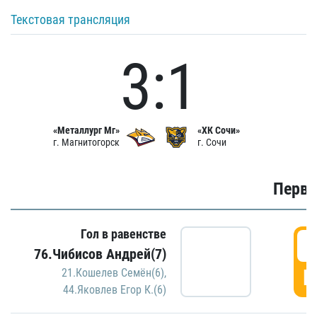
Текстовая трансляция
3:1
«Металлург Мг»
«ХК Сочи»
г. Магнитогорск
г. Сочи
Первы
Гол в равенстве
0
76.Чибисов Андрей(7)
Г
21.Кошелев Семён(6)
,
44.Яковлев Егор К.(6)