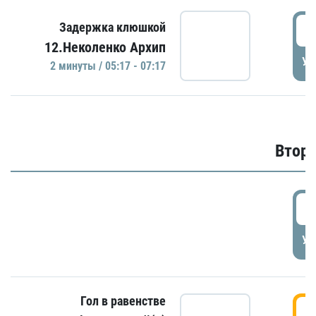
0
Задержка клюшкой
12.Неколенко Архип
УД
2 минуты / 05:17 - 07:17
Второ
2
УД
Гол в равенстве
3