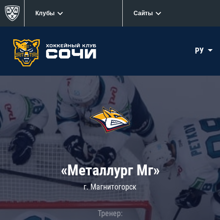
Клубы
Сайты
РУ
«Металлург Мг»
г. Магнитогорск
Тренер: