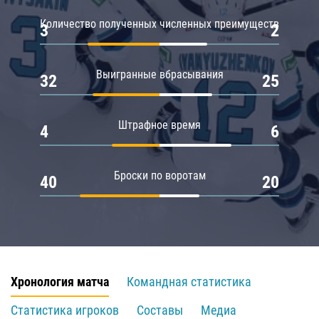
Количество полученных численных преимуществ
3
2
Выигранные вбрасывания
32
25
Штрафное время
4
6
Броски по воротам
40
20
Хронология матча
Командная статистика
Статистика игроков
Составы
Медиа