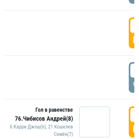
5
Г
5
УД
Гол в равенстве
5
76.Чибисов Андрей(8)
Г
6.Карри Джош(6)
,
21.Кошелев
Семён(7)