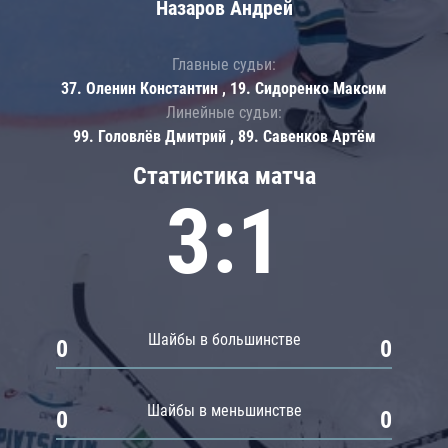
Назаров Андрей
Главные судьи:
37. Оленин Константин , 19. Сидоренко Максим
Линейные судьи:
99. Головлёв Дмитрий , 89. Савенков Артём
Статистика матча
3:1
Шайбы в большинстве
0
0
Шайбы в меньшинстве
0
0