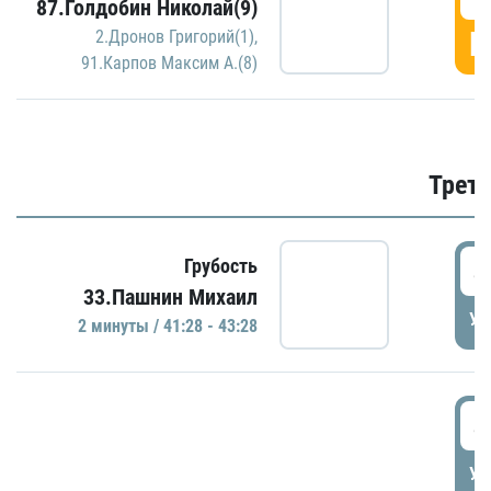
87.Голдобин Николай(9)
Г
2.Дронов Григорий(1)
,
91.Карпов Максим А.(8)
Трети
4
Грубость
33.Пашнин Михаил
УД
2 минуты / 41:28 - 43:28
4
УД