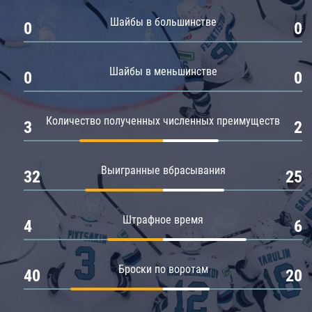
Амур
Шайбы в большинстве
0
0
Барыс
Салават Юлаев
Шайбы в меньшинстве
0
0
Сибирь
Количество полученных численных преимуществ
3
2
Выигранные вбрасывания
32
25
Штрафное время
4
6
Броски по воротам
40
20