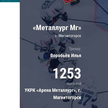
Локомотив
Северсталь
ЦСКА
«Металлург Мг»
Шанхайские Драконы
г. Магнитогорск
Тренер:
Воробьёв Илья
1253
зрителей
УКРК «Арена Металлург», г.
Магнитогорск