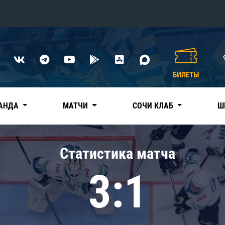
Конференция «Восток»
Дивизион Харламова
БИЛЕТЫ
Автомобилист
сляции
Ак Барс
АНДА
МАТЧИ
СОЧИ КЛАБ
Ш
Металлург Мг
Нефтехимик
 трансляции
Статистика матча
Трактор
магазин
3:1
Дивизион Чернышева
Авангард
ние КХЛ
Адмирал