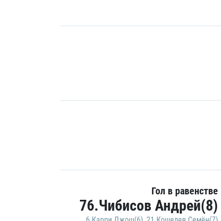
Гол в равенстве
76.Чибисов Андрей(8)
6.Карри Джош(6)
,
21.Кошелев Семён(7)