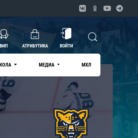
ВИП
АТРИБУТИКА
ВОЙТИ
КОЛА
МЕДИА
МХЛ