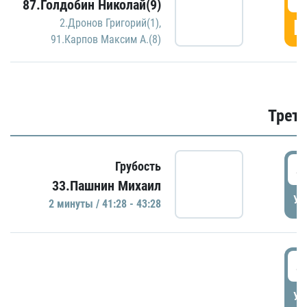
87.Голдобин Николай(9)
Г
2.Дронов Григорий(1)
,
91.Карпов Максим А.(8)
Трети
4
Грубость
33.Пашнин Михаил
УД
2 минуты / 41:28 - 43:28
4
УД