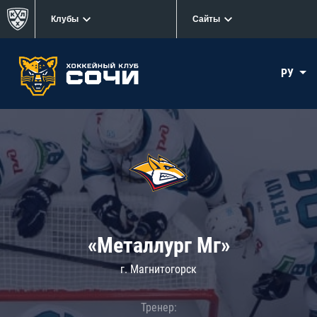
Клубы
Сайты
РУ
«Металлург Мг»
г. Магнитогорск
Тренер: