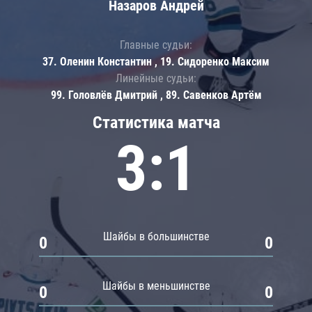
Назаров Андрей
Главные судьи:
37. Оленин Константин , 19. Сидоренко Максим
Линейные судьи:
99. Головлёв Дмитрий , 89. Савенков Артём
Статистика матча
3:1
Шайбы в большинстве
0
0
Шайбы в меньшинстве
0
0