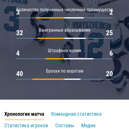
Количество полученных численных преимуществ
3
2
Выигранные вбрасывания
32
25
Штрафное время
4
6
Броски по воротам
40
20
Хронология матча
Командная статистика
Статистика игроков
Составы
Медиа