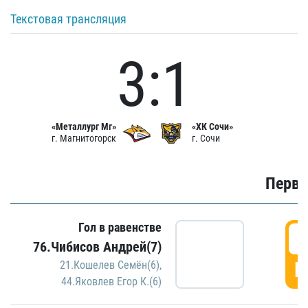
Текстовая трансляция
3:1
«Металлург Мг»
«ХК Сочи»
г. Магнитогорск
г. Сочи
Первы
Гол в равенстве
0
76.Чибисов Андрей(7)
Г
21.Кошелев Семён(6)
,
44.Яковлев Егор К.(6)