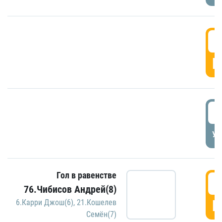
5
Г
5
УД
Гол в равенстве
5
76.Чибисов Андрей(8)
Г
6.Карри Джош(6)
,
21.Кошелев
Семён(7)