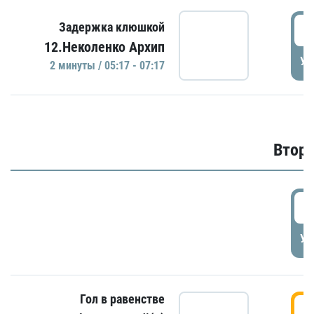
0
Задержка клюшкой
12.Неколенко Архип
УД
2 минуты / 05:17 - 07:17
Второ
2
УД
Гол в равенстве
3