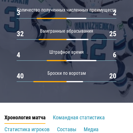
Количество полученных численных преимуществ
3
2
Выигранные вбрасывания
32
25
Штрафное время
4
6
Броски по воротам
40
20
Хронология матча
Командная статистика
Статистика игроков
Составы
Медиа