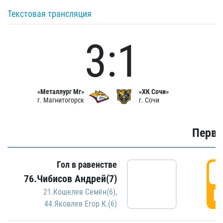
Текстовая трансляция
3:1
«Металлург Мг»
«ХК Сочи»
г. Магнитогорск
г. Сочи
Первы
Гол в равенстве
0
76.Чибисов Андрей(7)
Г
21.Кошелев Семён(6)
,
44.Яковлев Егор К.(6)