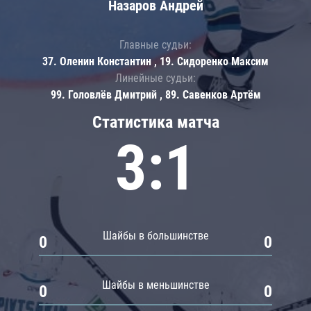
Назаров Андрей
Главные судьи:
37. Оленин Константин , 19. Сидоренко Максим
Линейные судьи:
99. Головлёв Дмитрий , 89. Савенков Артём
Статистика матча
3:1
Шайбы в большинстве
0
0
Шайбы в меньшинстве
0
0