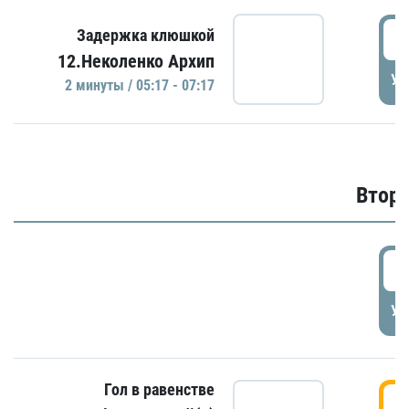
0
Задержка клюшкой
12.Неколенко Архип
УД
2 минуты / 05:17 - 07:17
Второ
2
УД
Гол в равенстве
3