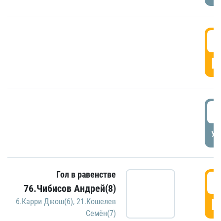
5
Г
5
УД
Гол в равенстве
5
76.Чибисов Андрей(8)
Г
6.Карри Джош(6)
,
21.Кошелев
Семён(7)