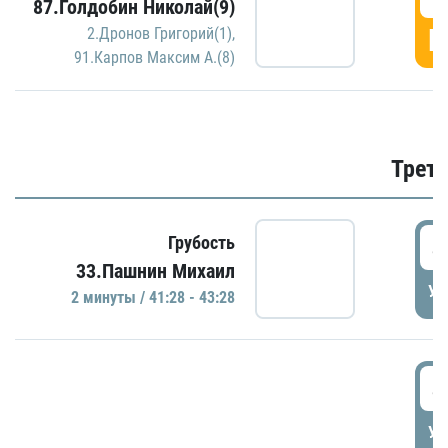
87.Голдобин Николай(9)
Г
2.Дронов Григорий(1)
,
91.Карпов Максим А.(8)
Трети
4
Грубость
33.Пашнин Михаил
УД
2 минуты / 41:28 - 43:28
4
УД