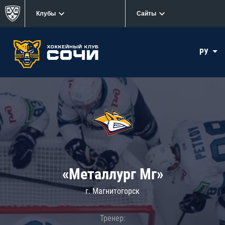
Клубы
Сайты
РУ
«Металлург Мг»
г. Магнитогорск
Тренер: