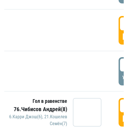
5
Г
5
УД
Гол в равенстве
5
76.Чибисов Андрей(8)
Г
6.Карри Джош(6)
,
21.Кошелев
Семён(7)