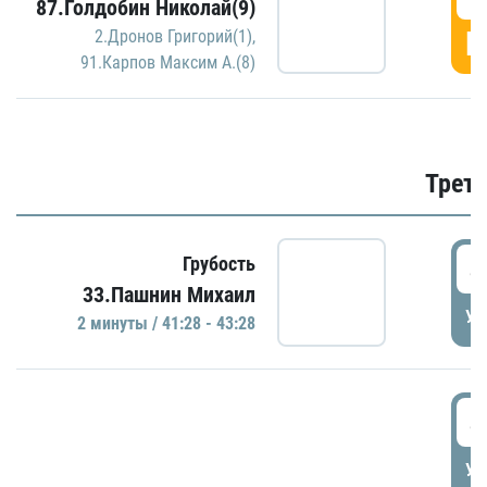
87.Голдобин Николай(9)
Г
2.Дронов Григорий(1)
,
91.Карпов Максим А.(8)
Трети
4
Грубость
33.Пашнин Михаил
УД
2 минуты / 41:28 - 43:28
4
УД