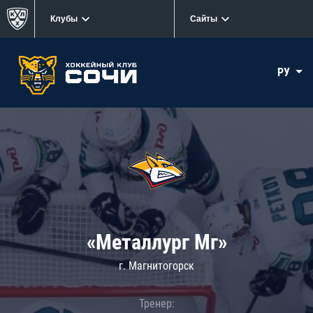
Клубы
Сайты
РУ
«Металлург Мг»
г. Магнитогорск
Тренер: