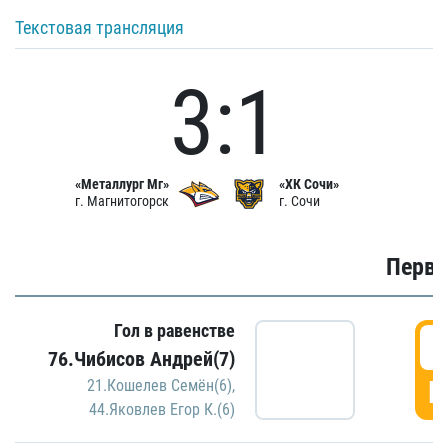
Текстовая трансляция
3:1
«Металлург Мг»
«ХК Сочи»
г. Магнитогорск
г. Сочи
Первы
Гол в равенстве
0
76.Чибисов Андрей(7)
Г
21.Кошелев Семён(6)
,
44.Яковлев Егор К.(6)