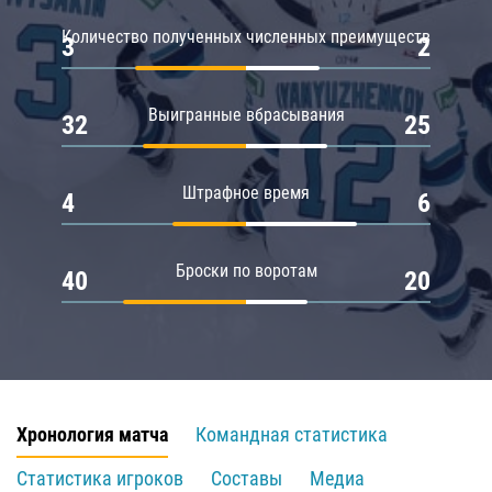
Количество полученных численных преимуществ
3
2
Выигранные вбрасывания
32
25
Штрафное время
4
6
Броски по воротам
40
20
Хронология матча
Командная статистика
Статистика игроков
Составы
Медиа