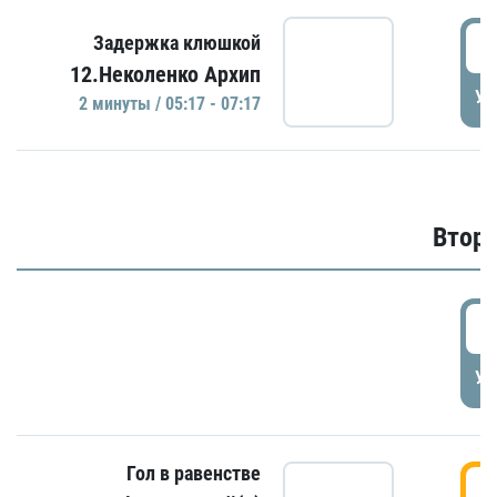
0
Задержка клюшкой
12.Неколенко Архип
УД
2 минуты / 05:17 - 07:17
Второ
2
УД
Гол в равенстве
3