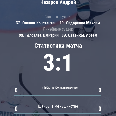
Назаров Андрей
Главные судьи:
37. Оленин Константин , 19. Сидоренко Максим
Линейные судьи:
99. Головлёв Дмитрий , 89. Савенков Артём
Статистика матча
3:1
Шайбы в большинстве
0
0
Шайбы в меньшинстве
0
0