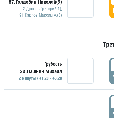
87.Голдобин Николай(9)
Г
2.Дронов Григорий(1)
,
91.Карпов Максим А.(8)
Трети
4
Грубость
33.Пашнин Михаил
УД
2 минуты / 41:28 - 43:28
4
УД