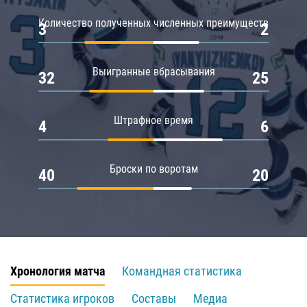
Количество полученных численных преимуществ
3
2
Выигранные вбрасывания
32
25
Штрафное время
4
6
Броски по воротам
40
20
Хронология матча
Командная статистика
Статистика игроков
Составы
Медиа