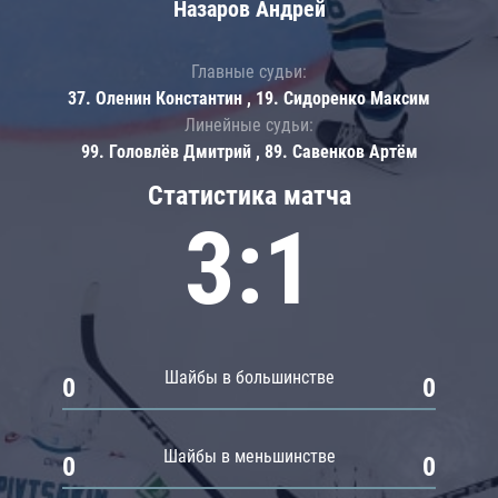
Назаров Андрей
Главные судьи:
37. Оленин Константин , 19. Сидоренко Максим
Линейные судьи:
99. Головлёв Дмитрий , 89. Савенков Артём
Статистика матча
3:1
Шайбы в большинстве
0
0
Шайбы в меньшинстве
0
0