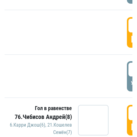
5
Г
5
УД
Гол в равенстве
5
76.Чибисов Андрей(8)
Г
6.Карри Джош(6)
,
21.Кошелев
Семён(7)