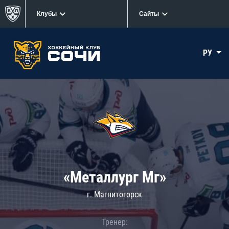
Клубы
Сайты
РУ
«Металлург Мг»
г. Магнитогорск
Тренер: