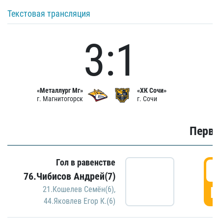
Текстовая трансляция
3:1
«Металлург Мг»
«ХК Сочи»
г. Магнитогорск
г. Сочи
Первы
Гол в равенстве
0
76.Чибисов Андрей(7)
Г
21.Кошелев Семён(6)
,
44.Яковлев Егор К.(6)