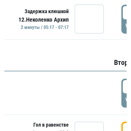
0
Задержка клюшкой
12.Неколенко Архип
УД
2 минуты / 05:17 - 07:17
Второ
2
УД
Гол в равенстве
3