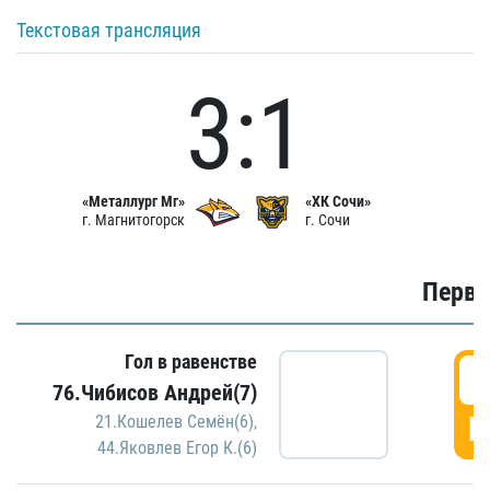
Текстовая трансляция
3:1
«Металлург Мг»
«ХК Сочи»
г. Магнитогорск
г. Сочи
Первы
Гол в равенстве
0
76.Чибисов Андрей(7)
Г
21.Кошелев Семён(6)
,
44.Яковлев Егор К.(6)