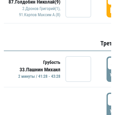
87.Голдобин Николай(9)
Г
2.Дронов Григорий(1)
,
91.Карпов Максим А.(8)
Трети
4
Грубость
33.Пашнин Михаил
УД
2 минуты / 41:28 - 43:28
4
УД