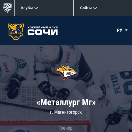
Клубы
Сайты
РУ
«Металлург Мг»
г. Магнитогорск
Тренер: