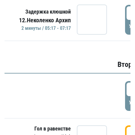
0
Задержка клюшкой
12.Неколенко Архип
УД
2 минуты / 05:17 - 07:17
Второ
2
УД
Гол в равенстве
3