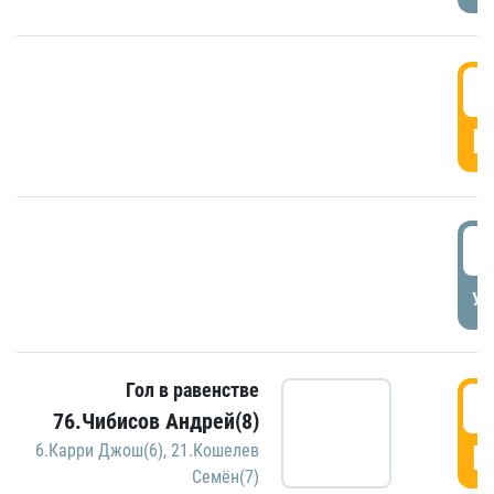
5
Г
5
УД
Гол в равенстве
5
76.Чибисов Андрей(8)
Г
6.Карри Джош(6)
,
21.Кошелев
Семён(7)