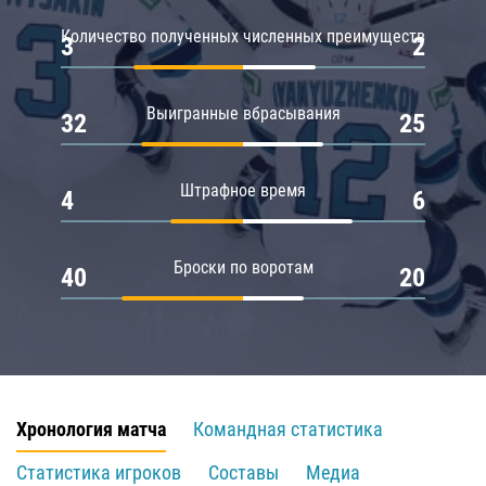
Количество полученных численных преимуществ
3
2
Выигранные вбрасывания
32
25
Штрафное время
4
6
Броски по воротам
40
20
Хронология матча
Командная статистика
Статистика игроков
Составы
Медиа