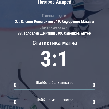
Назаров Андрей
Главные судьи:
37. Оленин Константин , 19. Сидоренко Максим
Линейные судьи:
99. Головлёв Дмитрий , 89. Савенков Артём
Статистика матча
3:1
Шайбы в большинстве
0
0
Шайбы в меньшинстве
0
0