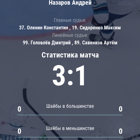
Назаров Андрей
Главные судьи:
37. Оленин Константин , 19. Сидоренко Максим
Линейные судьи:
99. Головлёв Дмитрий , 89. Савенков Артём
Статистика матча
3:1
Шайбы в большинстве
0
0
Шайбы в меньшинстве
0
0