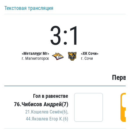
Текстовая трансляция
3:1
«Металлург Мг»
«ХК Сочи»
г. Магнитогорск
г. Сочи
Первы
Гол в равенстве
0
76.Чибисов Андрей(7)
Г
21.Кошелев Семён(6)
,
44.Яковлев Егор К.(6)