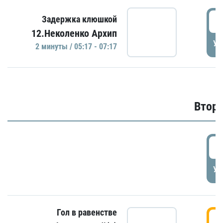
0
Задержка клюшкой
12.Неколенко Архип
УД
2 минуты / 05:17 - 07:17
Второ
2
УД
Гол в равенстве
3