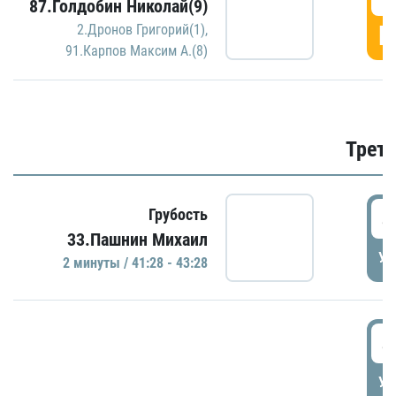
87.Голдобин Николай(9)
Г
2.Дронов Григорий(1)
,
91.Карпов Максим А.(8)
Трети
4
Грубость
33.Пашнин Михаил
УД
2 минуты / 41:28 - 43:28
4
УД