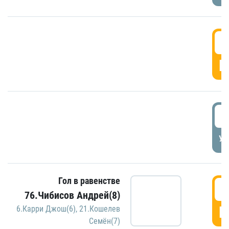
5
Г
5
УД
Гол в равенстве
5
76.Чибисов Андрей(8)
Г
6.Карри Джош(6)
,
21.Кошелев
Семён(7)