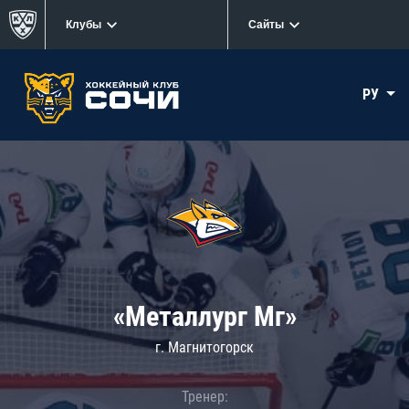
Клубы
Сайты
РУ
«Металлург Мг»
г. Магнитогорск
Тренер: