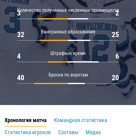
Количество полученных численных преимуществ
3
2
Выигранные вбрасывания
32
25
Штрафное время
4
6
Броски по воротам
40
20
Хронология матча
Командная статистика
Статистика игроков
Составы
Медиа