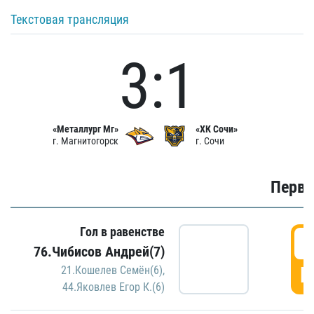
Текстовая трансляция
3:1
«Металлург Мг»
«ХК Сочи»
г. Магнитогорск
г. Сочи
Первы
Гол в равенстве
0
76.Чибисов Андрей(7)
Г
21.Кошелев Семён(6)
,
44.Яковлев Егор К.(6)