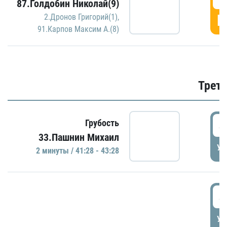
87.Голдобин Николай(9)
Г
2.Дронов Григорий(1)
,
91.Карпов Максим А.(8)
Трети
4
Грубость
33.Пашнин Михаил
УД
2 минуты / 41:28 - 43:28
4
УД