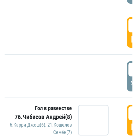
5
Г
5
УД
Гол в равенстве
5
76.Чибисов Андрей(8)
Г
6.Карри Джош(6)
,
21.Кошелев
Семён(7)