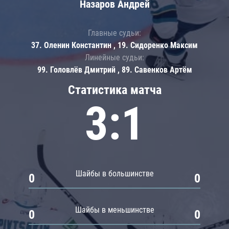
Назаров Андрей
Главные судьи:
37. Оленин Константин , 19. Сидоренко Максим
Линейные судьи:
99. Головлёв Дмитрий , 89. Савенков Артём
Статистика матча
3:1
Шайбы в большинстве
0
0
Шайбы в меньшинстве
0
0