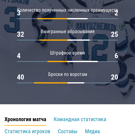
Количество полученных численных преимуществ
3
2
Выигранные вбрасывания
32
25
Штрафное время
4
6
Броски по воротам
40
20
Хронология матча
Командная статистика
Статистика игроков
Составы
Медиа