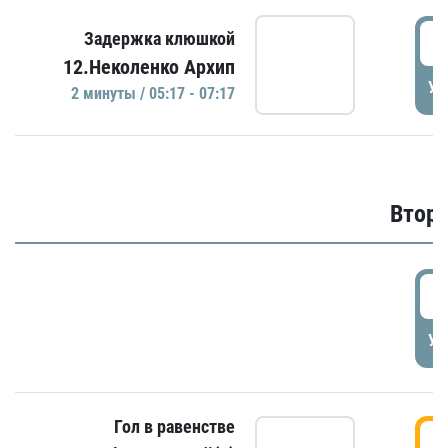
0
Задержка клюшкой
12.Неколенко Архип
УД
2 минуты / 05:17 - 07:17
Второ
2
УД
Гол в равенстве
3