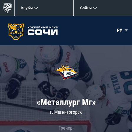
Клубы
Сайты
РУ
«Металлург Мг»
г. Магнитогорск
Тренер: