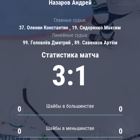
Назаров Андрей
Главные судьи:
37. Оленин Константин , 19. Сидоренко Максим
Линейные судьи:
99. Головлёв Дмитрий , 89. Савенков Артём
Статистика матча
3:1
Шайбы в большинстве
0
0
Шайбы в меньшинстве
0
0