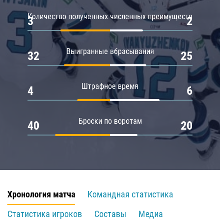
Количество полученных численных преимуществ
3
2
Выигранные вбрасывания
32
25
Штрафное время
4
6
Броски по воротам
40
20
Хронология матча
Командная статистика
Статистика игроков
Составы
Медиа