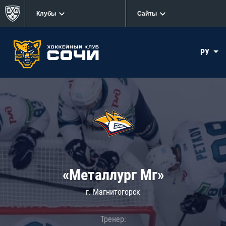
Клубы
Сайты
РУ
«Металлург Мг»
г. Магнитогорск
Тренер: