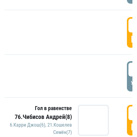
5
Г
5
УД
Гол в равенстве
5
76.Чибисов Андрей(8)
Г
6.Карри Джош(6)
,
21.Кошелев
Семён(7)