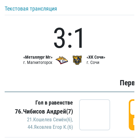
Текстовая трансляция
3:1
«Металлург Мг»
«ХК Сочи»
г. Магнитогорск
г. Сочи
Первы
Гол в равенстве
0
76.Чибисов Андрей(7)
Г
21.Кошелев Семён(6)
,
44.Яковлев Егор К.(6)