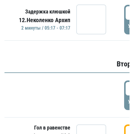
0
Задержка клюшкой
12.Неколенко Архип
УД
2 минуты / 05:17 - 07:17
Второ
2
УД
Гол в равенстве
3