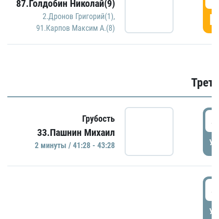
87.Голдобин Николай(9)
Г
2.Дронов Григорий(1)
,
91.Карпов Максим А.(8)
Трети
4
Грубость
33.Пашнин Михаил
УД
2 минуты / 41:28 - 43:28
4
УД