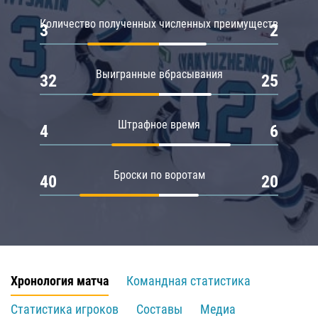
Количество полученных численных преимуществ
3
2
Выигранные вбрасывания
32
25
Штрафное время
4
6
Броски по воротам
40
20
Хронология матча
Командная статистика
Статистика игроков
Составы
Медиа