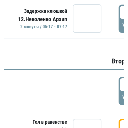
0
Задержка клюшкой
12.Неколенко Архип
УД
2 минуты / 05:17 - 07:17
Второ
2
УД
Гол в равенстве
3