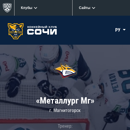
Клубы
Сайты
РУ
«Металлург Мг»
г. Магнитогорск
Тренер: