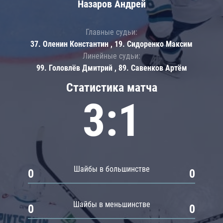
Назаров Андрей
Главные судьи:
37. Оленин Константин , 19. Сидоренко Максим
Линейные судьи:
99. Головлёв Дмитрий , 89. Савенков Артём
Статистика матча
3:1
Шайбы в большинстве
0
0
Шайбы в меньшинстве
0
0