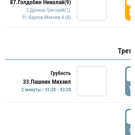
87.Голдобин Николай(9)
Г
2.Дронов Григорий(1)
,
91.Карпов Максим А.(8)
Трети
4
Грубость
33.Пашнин Михаил
УД
2 минуты / 41:28 - 43:28
4
УД