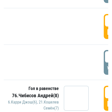
5
Г
5
УД
Гол в равенстве
5
76.Чибисов Андрей(8)
Г
6.Карри Джош(6)
,
21.Кошелев
Семён(7)