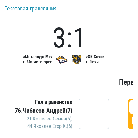
Текстовая трансляция
3:1
«Металлург Мг»
«ХК Сочи»
г. Магнитогорск
г. Сочи
Первы
Гол в равенстве
0
76.Чибисов Андрей(7)
Г
21.Кошелев Семён(6)
,
44.Яковлев Егор К.(6)