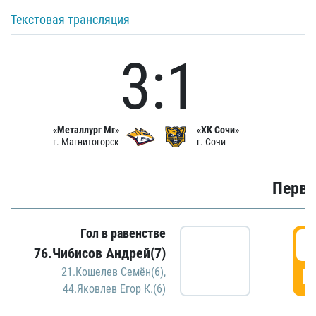
Текстовая трансляция
3:1
«Металлург Мг»
«ХК Сочи»
г. Магнитогорск
г. Сочи
Первы
Гол в равенстве
0
76.Чибисов Андрей(7)
Г
21.Кошелев Семён(6)
,
44.Яковлев Егор К.(6)