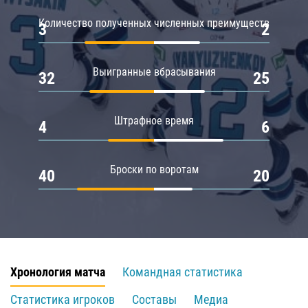
Количество полученных численных преимуществ
3
2
Выигранные вбрасывания
32
25
Штрафное время
4
6
Броски по воротам
40
20
Хронология матча
Командная статистика
Статистика игроков
Составы
Медиа