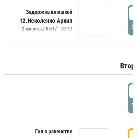
0
Задержка клюшкой
12.Неколенко Архип
УД
2 минуты / 05:17 - 07:17
Второ
2
УД
Гол в равенстве
3