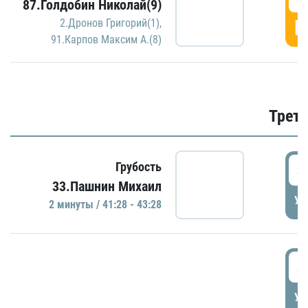
87.Голдобин Николай(9)
Г
2.Дронов Григорий(1)
,
91.Карпов Максим А.(8)
Трети
4
Грубость
33.Пашнин Михаил
УД
2 минуты / 41:28 - 43:28
4
УД