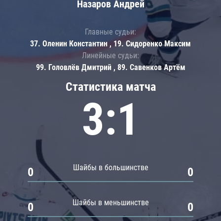
Назаров Андрей
Главные судьи:
37. Оленин Константин , 19. Сидоренко Максим
Линейные судьи:
99. Головлёв Дмитрий , 89. Савенков Артём
Статистика матча
3:1
Шайбы в большинстве
0
0
Шайбы в меньшинстве
0
0