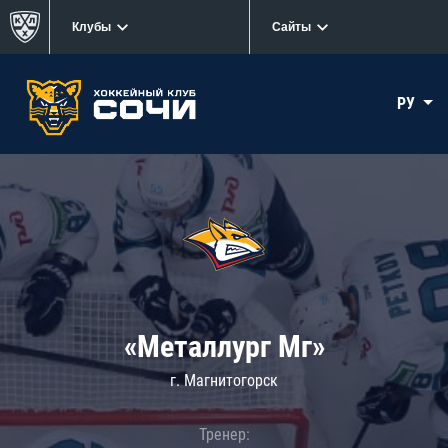
Клубы
Сайты
РУ
«Металлург Мг»
г. Магнитогорск
Тренер: