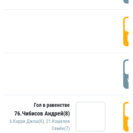
5
Г
5
УД
Гол в равенстве
5
76.Чибисов Андрей(8)
Г
6.Карри Джош(6)
,
21.Кошелев
Семён(7)