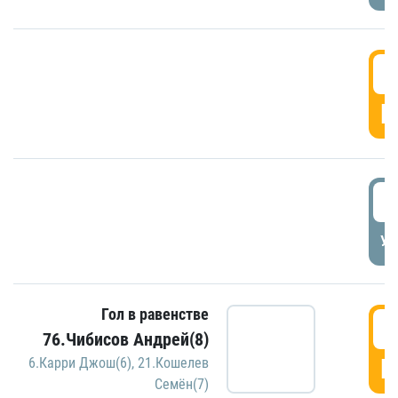
5
Г
5
УД
Гол в равенстве
5
76.Чибисов Андрей(8)
Г
6.Карри Джош(6)
,
21.Кошелев
Семён(7)