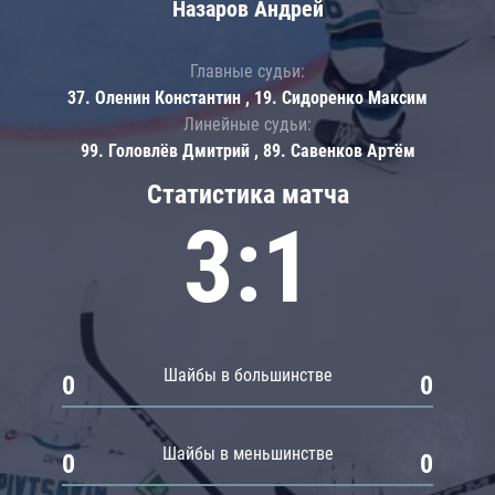
Назаров Андрей
Главные судьи:
37. Оленин Константин , 19. Сидоренко Максим
Линейные судьи:
99. Головлёв Дмитрий , 89. Савенков Артём
Статистика матча
3:1
Шайбы в большинстве
0
0
Шайбы в меньшинстве
0
0