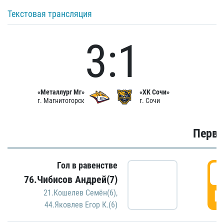
Текстовая трансляция
3:1
«Металлург Мг»
«ХК Сочи»
г. Магнитогорск
г. Сочи
Первы
Гол в равенстве
0
76.Чибисов Андрей(7)
Г
21.Кошелев Семён(6)
,
44.Яковлев Егор К.(6)