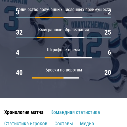
Количество полученных численных преимуществ
3
2
Выигранные вбрасывания
32
25
Штрафное время
4
6
Броски по воротам
40
20
Хронология матча
Командная статистика
Статистика игроков
Составы
Медиа