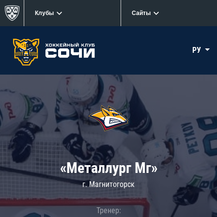
Клубы
Сайты
РУ
«Металлург Мг»
г. Магнитогорск
Тренер: