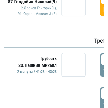
87.Голдобин Николай(9)
Г
2.Дронов Григорий(1)
,
91.Карпов Максим А.(8)
Трети
4
Грубость
33.Пашнин Михаил
УД
2 минуты / 41:28 - 43:28
4
УД