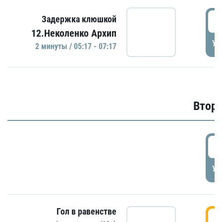
0
Задержка клюшкой
12.Неколенко Архип
УД
2 минуты / 05:17 - 07:17
Второ
2
УД
Гол в равенстве
3