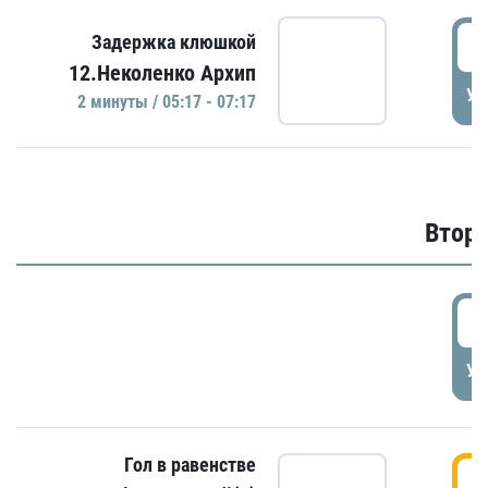
0
Задержка клюшкой
12.Неколенко Архип
УД
2 минуты / 05:17 - 07:17
Второ
2
УД
Гол в равенстве
3