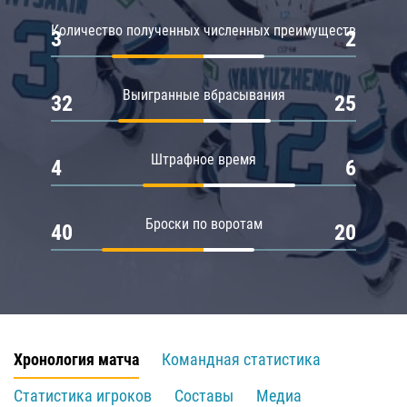
Количество полученных численных преимуществ
3
2
Выигранные вбрасывания
32
25
Штрафное время
4
6
Броски по воротам
40
20
Хронология матча
Командная статистика
Статистика игроков
Составы
Медиа