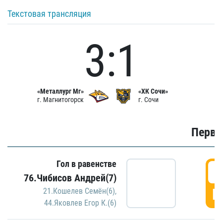
Текстовая трансляция
3:1
«Металлург Мг»
«ХК Сочи»
г. Магнитогорск
г. Сочи
Первы
Гол в равенстве
0
76.Чибисов Андрей(7)
Г
21.Кошелев Семён(6)
,
44.Яковлев Егор К.(6)