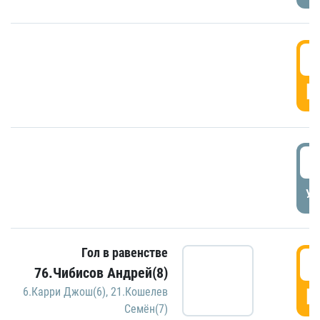
5
Г
5
УД
Гол в равенстве
5
76.Чибисов Андрей(8)
Г
6.Карри Джош(6)
,
21.Кошелев
Семён(7)