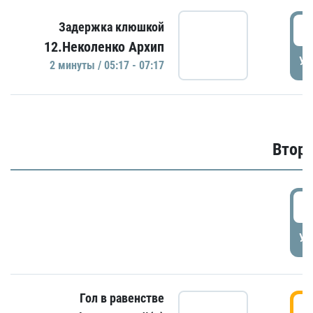
0
Задержка клюшкой
12.Неколенко Архип
УД
2 минуты / 05:17 - 07:17
Второ
2
УД
Гол в равенстве
3