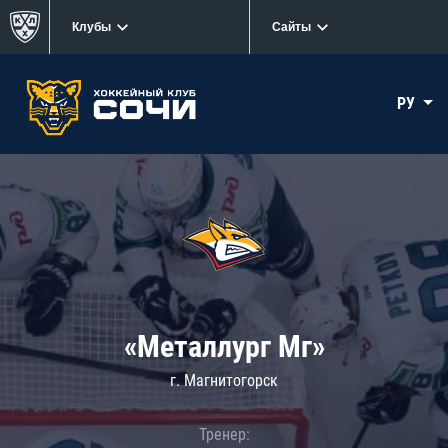
Клубы
Сайты
РУ
«Металлург Мг»
г. Магнитогорск
Тренер: