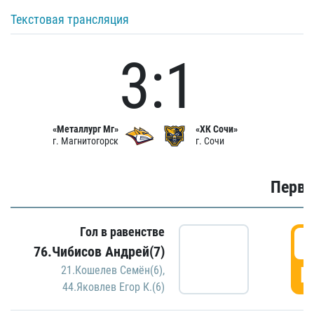
Текстовая трансляция
3:1
«Металлург Мг»
«ХК Сочи»
г. Магнитогорск
г. Сочи
Первы
Гол в равенстве
0
76.Чибисов Андрей(7)
Г
21.Кошелев Семён(6)
,
44.Яковлев Егор К.(6)