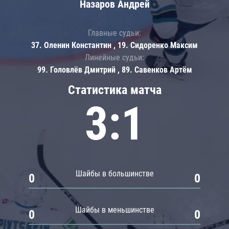
Назаров Андрей
Главные судьи:
37. Оленин Константин , 19. Сидоренко Максим
Линейные судьи:
99. Головлёв Дмитрий , 89. Савенков Артём
Статистика матча
3:1
Шайбы в большинстве
0
0
Шайбы в меньшинстве
0
0