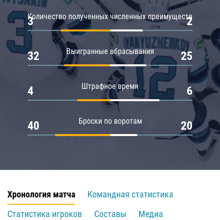
Количество полученных численных преимуществ
3
2
Выигранные вбрасывания
32
25
Штрафное время
4
6
Броски по воротам
40
20
Хронология матча
Командная статистика
Статистика игроков
Составы
Медиа