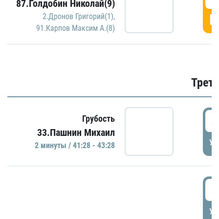
87.Голдобин Николай(9)
Г
2.Дронов Григорий(1)
,
91.Карпов Максим А.(8)
Трети
4
Грубость
33.Пашнин Михаил
УД
2 минуты / 41:28 - 43:28
4
УД