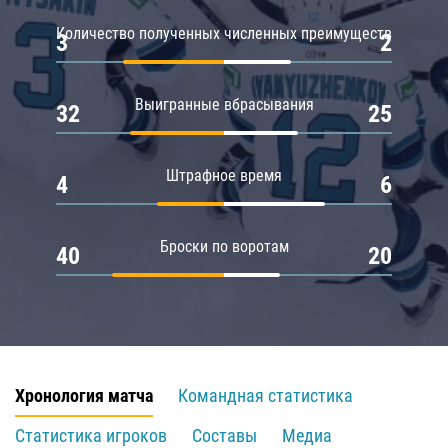
Количество полученных численных преимуществ
3
2
Выигранные вбрасывания
32
25
Штрафное время
4
6
Броски по воротам
40
20
Хронология матча
Командная статистика
Статистика игроков
Составы
Медиа