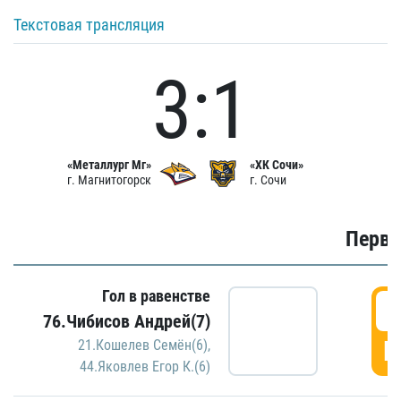
Текстовая трансляция
3:1
«Металлург Мг»
«ХК Сочи»
г. Магнитогорск
г. Сочи
Первы
Гол в равенстве
0
76.Чибисов Андрей(7)
Г
21.Кошелев Семён(6)
,
44.Яковлев Егор К.(6)