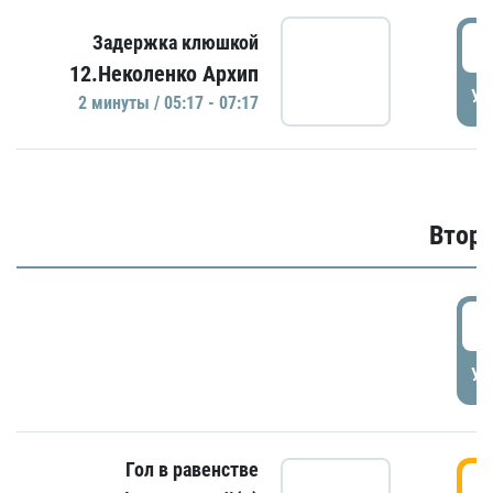
0
Задержка клюшкой
12.Неколенко Архип
УД
2 минуты / 05:17 - 07:17
Второ
2
УД
Гол в равенстве
3