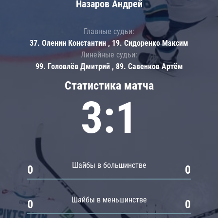
Назаров Андрей
Главные судьи:
37. Оленин Константин , 19. Сидоренко Максим
Линейные судьи:
99. Головлёв Дмитрий , 89. Савенков Артём
Статистика матча
3:1
Шайбы в большинстве
0
0
Шайбы в меньшинстве
0
0