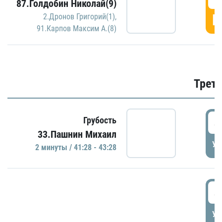
87.Голдобин Николай(9)
Г
2.Дронов Григорий(1)
,
91.Карпов Максим А.(8)
Трети
4
Грубость
33.Пашнин Михаил
УД
2 минуты / 41:28 - 43:28
4
УД