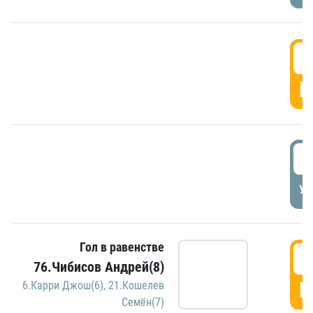
5
Г
5
УД
Гол в равенстве
5
76.Чибисов Андрей(8)
Г
6.Карри Джош(6)
,
21.Кошелев
Семён(7)