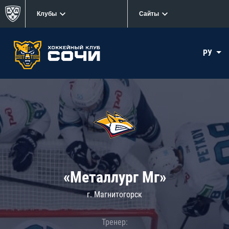
Клубы
Сайты
РУ
«Металлург Мг»
г. Магнитогорск
Тренер: