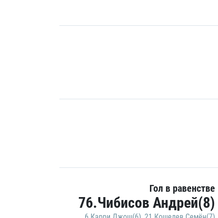
Гол в равенстве
76.Чибисов Андрей(8)
6.Карри Джош(6)
,
21.Кошелев Семён(7)