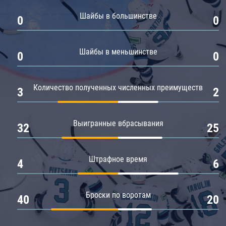
Амур
Шайбы в большинстве
0
0
Барыс
Салават Юлаев
Шайбы в меньшинстве
0
0
Сибирь
Количество полученных численных преимуществ
3
2
Выигранные вбрасывания
32
25
Штрафное время
4
6
Броски по воротам
40
20