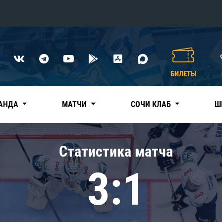
Конференция «Восток»
Дивизион Харламова
БИЛЕТЫ
Автомобилист
сляции
Ак Барс
АНДА
МАТЧИ
СОЧИ КЛАБ
Ш
Металлург Мг
Нефтехимик
 трансляции
Статистика матча
Трактор
магазин
3:1
Дивизион Чернышева
Авангард
ние КХЛ
Адмирал