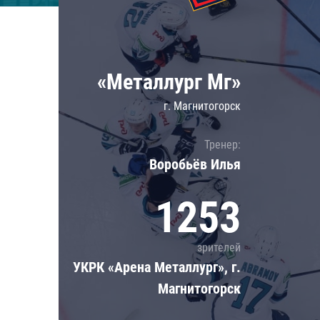
Локомотив
Северсталь
ЦСКА
«Металлург Мг»
Шанхайские Драконы
г. Магнитогорск
Тренер:
Воробьёв Илья
1253
зрителей
УКРК «Арена Металлург», г.
Магнитогорск