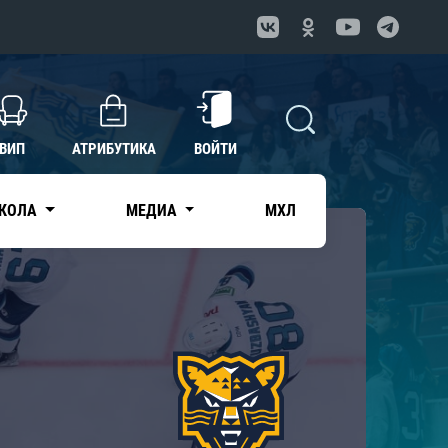
ВИП
АТРИБУТИКА
ВОЙТИ
КОЛА
МЕДИА
МХЛ