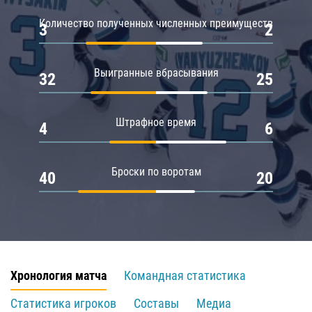
Количество полученных численных преимуществ
3
2
Выигранные вбрасывания
32
25
Штрафное время
4
6
Броски по воротам
40
20
Хронология матча
Командная статистика
Статистика игроков
Составы
Медиа