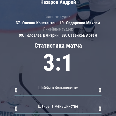
Назаров Андрей
Главные судьи:
37. Оленин Константин , 19. Сидоренко Максим
Линейные судьи:
99. Головлёв Дмитрий , 89. Савенков Артём
Статистика матча
3:1
Шайбы в большинстве
0
0
Шайбы в меньшинстве
0
0