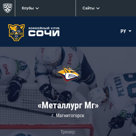
Клубы
Сайты
РУ
«Металлург Мг»
г. Магнитогорск
Тренер: