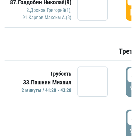
87.Голдобин Николай(9)
Г
2.Дронов Григорий(1)
,
91.Карпов Максим А.(8)
Трети
4
Грубость
33.Пашнин Михаил
УД
2 минуты / 41:28 - 43:28
4
УД