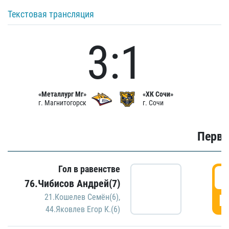
Текстовая трансляция
3:1
«Металлург Мг»
«ХК Сочи»
г. Магнитогорск
г. Сочи
Первы
Гол в равенстве
0
76.Чибисов Андрей(7)
Г
21.Кошелев Семён(6)
,
44.Яковлев Егор К.(6)