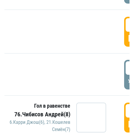
5
Г
5
УД
Гол в равенстве
5
76.Чибисов Андрей(8)
Г
6.Карри Джош(6)
,
21.Кошелев
Семён(7)