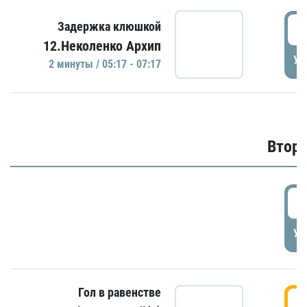
0
Задержка клюшкой
12.Неколенко Архип
УД
2 минуты / 05:17 - 07:17
Второ
2
УД
Гол в равенстве
3