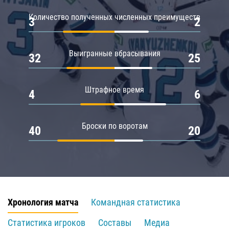
Количество полученных численных преимуществ
3
2
Выигранные вбрасывания
32
25
Штрафное время
4
6
Броски по воротам
40
20
Хронология матча
Командная статистика
Статистика игроков
Составы
Медиа