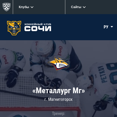
Клубы
Сайты
РУ
«Металлург Мг»
г. Магнитогорск
Тренер: