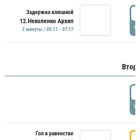
0
Задержка клюшкой
12.Неколенко Архип
УД
2 минуты / 05:17 - 07:17
Второ
2
УД
Гол в равенстве
3