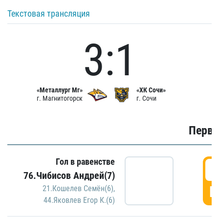
Текстовая трансляция
3:1
«Металлург Мг»
«ХК Сочи»
г. Магнитогорск
г. Сочи
Первы
Гол в равенстве
0
76.Чибисов Андрей(7)
Г
21.Кошелев Семён(6)
,
44.Яковлев Егор К.(6)