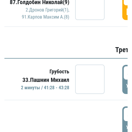
87.Голдобин Николай(9)
Г
2.Дронов Григорий(1)
,
91.Карпов Максим А.(8)
Трети
4
Грубость
33.Пашнин Михаил
УД
2 минуты / 41:28 - 43:28
4
УД