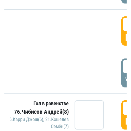
5
Г
5
УД
Гол в равенстве
5
76.Чибисов Андрей(8)
Г
6.Карри Джош(6)
,
21.Кошелев
Семён(7)