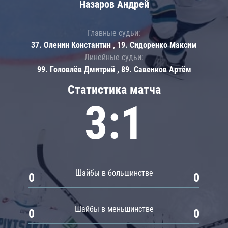
Назаров Андрей
Главные судьи:
37. Оленин Константин , 19. Сидоренко Максим
Линейные судьи:
99. Головлёв Дмитрий , 89. Савенков Артём
Статистика матча
3:1
Шайбы в большинстве
0
0
Шайбы в меньшинстве
0
0