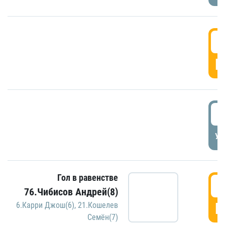
5
Г
5
УД
Гол в равенстве
5
76.Чибисов Андрей(8)
Г
6.Карри Джош(6)
,
21.Кошелев
Семён(7)