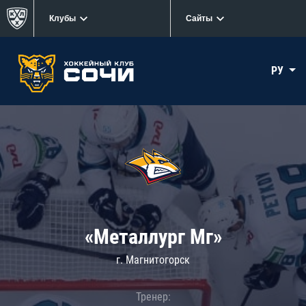
Клубы
Сайты
РУ
«Металлург Мг»
г. Магнитогорск
Тренер: