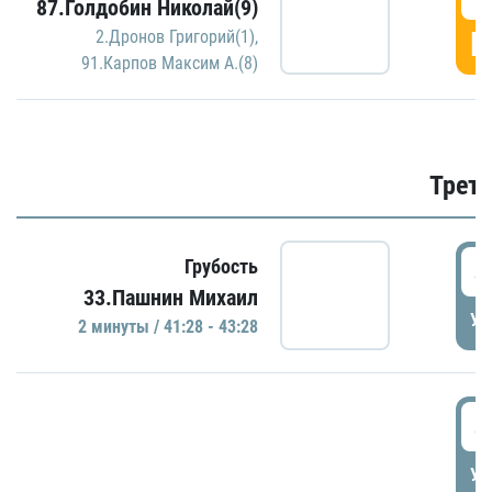
87.Голдобин Николай(9)
Г
2.Дронов Григорий(1)
,
91.Карпов Максим А.(8)
Трети
4
Грубость
33.Пашнин Михаил
УД
2 минуты / 41:28 - 43:28
4
УД