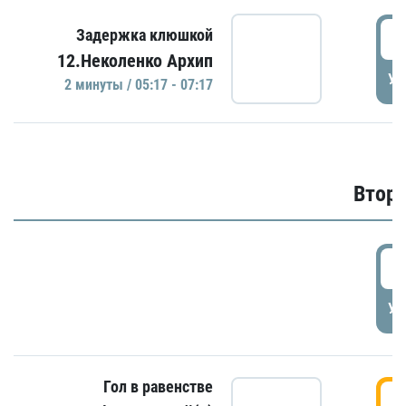
0
Задержка клюшкой
12.Неколенко Архип
УД
2 минуты / 05:17 - 07:17
Второ
2
УД
Гол в равенстве
3