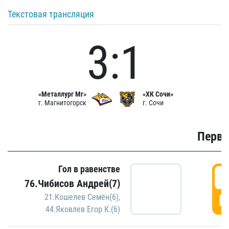
Текстовая трансляция
3:1
«Металлург Мг»
«ХК Сочи»
г. Магнитогорск
г. Сочи
Первы
Гол в равенстве
0
76.Чибисов Андрей(7)
Г
21.Кошелев Семён(6)
,
44.Яковлев Егор К.(6)