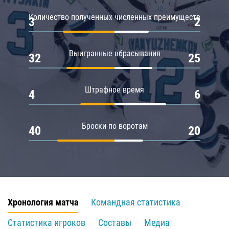
Количество полученных численных преимуществ
3
2
Выигранные вбрасывания
32
25
Штрафное время
4
6
Броски по воротам
40
20
Хронология матча
Командная статистика
Статистика игроков
Составы
Медиа