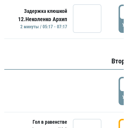
0
Задержка клюшкой
12.Неколенко Архип
УД
2 минуты / 05:17 - 07:17
Второ
2
УД
Гол в равенстве
3