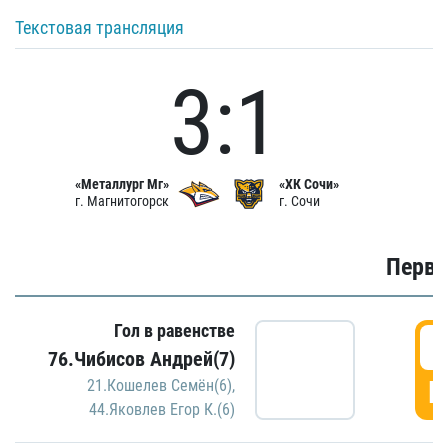
Текстовая трансляция
3:1
«Металлург Мг»
«ХК Сочи»
г. Магнитогорск
г. Сочи
Первы
Гол в равенстве
0
76.Чибисов Андрей(7)
Г
21.Кошелев Семён(6)
,
44.Яковлев Егор К.(6)