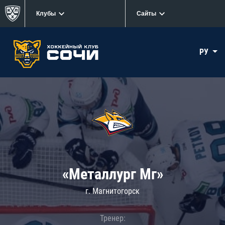
Клубы
Сайты
РУ
«Металлург Мг»
г. Магнитогорск
Тренер: