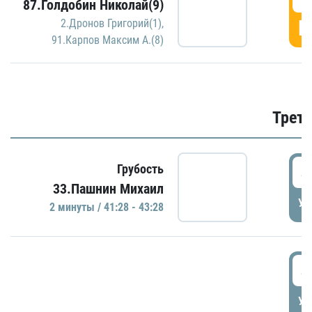
87.Голдобин Николай(9)
Г
2.Дронов Григорий(1)
,
91.Карпов Максим А.(8)
Трети
4
Грубость
33.Пашнин Михаил
УД
2 минуты / 41:28 - 43:28
4
УД