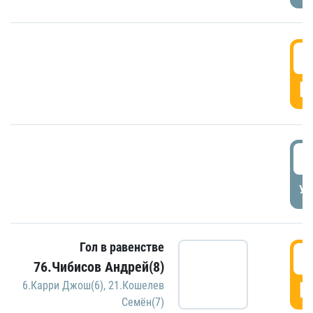
5
Г
5
УД
Гол в равенстве
5
76.Чибисов Андрей(8)
Г
6.Карри Джош(6)
,
21.Кошелев
Семён(7)