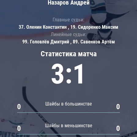
Назаров Андрей
Главные судьи:
37. Оленин Константин , 19. Сидоренко Максим
Линейные судьи:
99. Головлёв Дмитрий , 89. Савенков Артём
Статистика матча
3:1
Шайбы в большинстве
0
0
Шайбы в меньшинстве
0
0