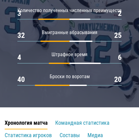
Количество полученных численных преимуществ
3
2
Выигранные вбрасывания
32
25
Штрафное время
4
6
Броски по воротам
40
20
Хронология матча
Командная статистика
Статистика игроков
Составы
Медиа