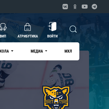
ВИП
АТРИБУТИКА
ВОЙТИ
КОЛА
МЕДИА
МХЛ