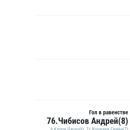
Гол в равенстве
76.Чибисов Андрей(8)
6.Карри Джош(6)
,
21.Кошелев Семён(7)