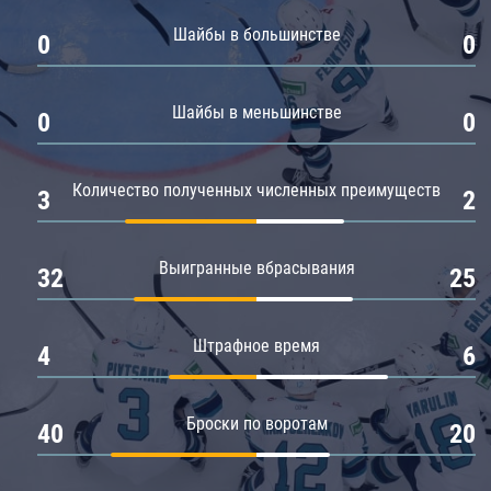
Амур
Шайбы в большинстве
0
0
Барыс
Салават Юлаев
Шайбы в меньшинстве
0
0
Сибирь
Количество полученных численных преимуществ
3
2
Выигранные вбрасывания
32
25
Штрафное время
4
6
Броски по воротам
40
20