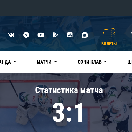
Конференция «Восток»
Дивизион Харламова
БИЛЕТЫ
Автомобилист
сляции
Ак Барс
АНДА
МАТЧИ
СОЧИ КЛАБ
Ш
Металлург Мг
Нефтехимик
 трансляции
Статистика матча
Трактор
магазин
3:1
Дивизион Чернышева
Авангард
ние КХЛ
Адмирал