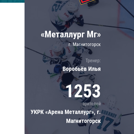
Локомотив
Северсталь
ЦСКА
«Металлург Мг»
Шанхайские Драконы
г. Магнитогорск
Тренер:
Воробьёв Илья
1253
зрителей
УКРК «Арена Металлург», г.
Магнитогорск