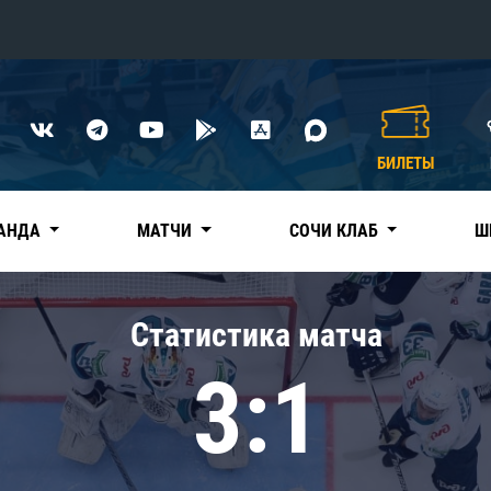
Конференция «Восток»
Дивизион Харламова
БИЛЕТЫ
Автомобилист
сляции
Ак Барс
АНДА
МАТЧИ
СОЧИ КЛАБ
Ш
Металлург Мг
Нефтехимик
 трансляции
Статистика матча
Трактор
магазин
3:1
Дивизион Чернышева
Авангард
ние КХЛ
Адмирал