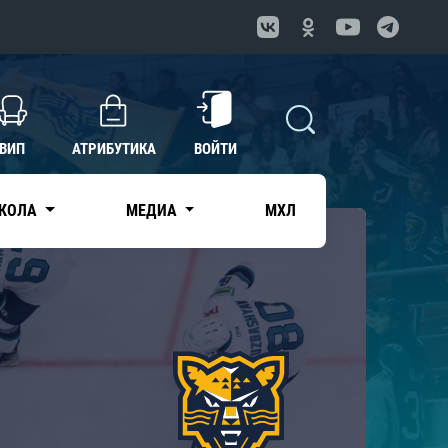
ВИП
АТРИБУТИКА
ВОЙТИ
КОЛА
МЕДИА
МХЛ