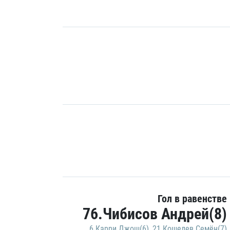
Гол в равенстве
76.Чибисов Андрей(8)
6.Карри Джош(6)
,
21.Кошелев Семён(7)