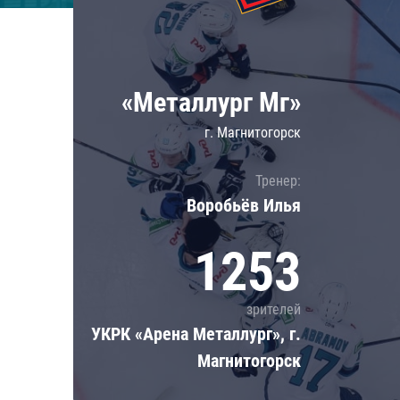
Локомотив
Северсталь
ЦСКА
«Металлург Мг»
Шанхайские Драконы
г. Магнитогорск
Тренер:
Воробьёв Илья
1253
зрителей
УКРК «Арена Металлург», г.
Магнитогорск