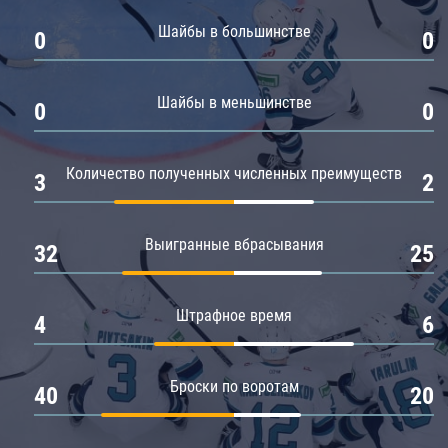
Амур
Шайбы в большинстве
0
0
Барыс
Салават Юлаев
Шайбы в меньшинстве
0
0
Сибирь
Количество полученных численных преимуществ
3
2
Выигранные вбрасывания
32
25
Штрафное время
4
6
Броски по воротам
40
20