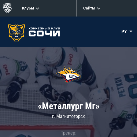
Клубы
Сайты
РУ
«Металлург Мг»
г. Магнитогорск
Тренер: