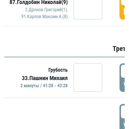
87.Голдобин Николай(9)
Г
2.Дронов Григорий(1)
,
91.Карпов Максим А.(8)
Трети
4
Грубость
33.Пашнин Михаил
УД
2 минуты / 41:28 - 43:28
4
УД