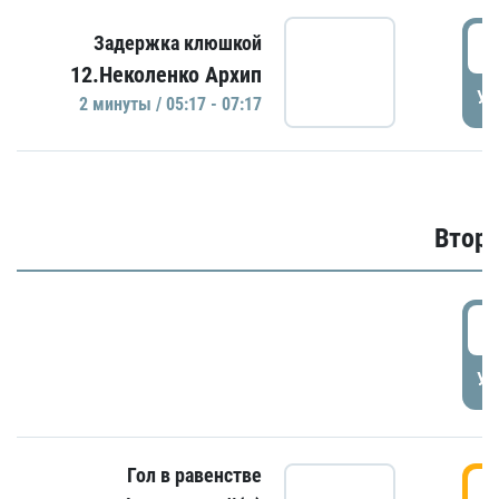
0
Задержка клюшкой
12.Неколенко Архип
УД
2 минуты / 05:17 - 07:17
Второ
2
УД
Гол в равенстве
3