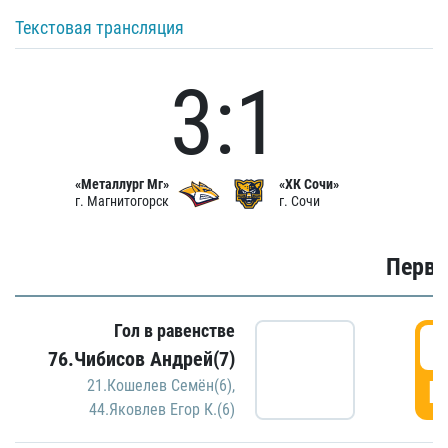
Текстовая трансляция
3:1
«Металлург Мг»
«ХК Сочи»
г. Магнитогорск
г. Сочи
Первы
Гол в равенстве
0
76.Чибисов Андрей(7)
Г
21.Кошелев Семён(6)
,
44.Яковлев Егор К.(6)