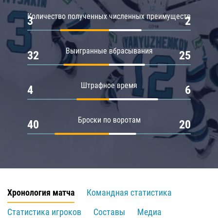
Количество полученных численных преимуществ
3
2
Выигранные вбрасывания
32
25
Штрафное время
4
6
Броски по воротам
40
20
Хронология матча
Командная статистика
Статистика игроков
Составы
Медиа