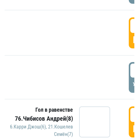
5
Г
5
УД
Гол в равенстве
5
76.Чибисов Андрей(8)
Г
6.Карри Джош(6)
,
21.Кошелев
Семён(7)