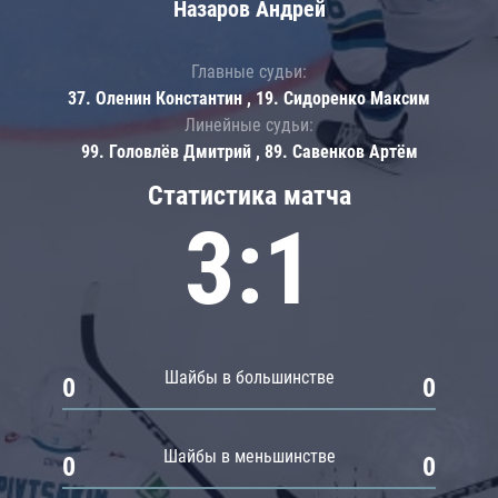
Назаров Андрей
Главные судьи:
37. Оленин Константин , 19. Сидоренко Максим
Линейные судьи:
99. Головлёв Дмитрий , 89. Савенков Артём
Статистика матча
3:1
Шайбы в большинстве
0
0
Шайбы в меньшинстве
0
0