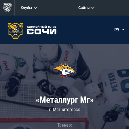
Клубы
Сайты
РУ
«Металлург Мг»
г. Магнитогорск
Тренер: