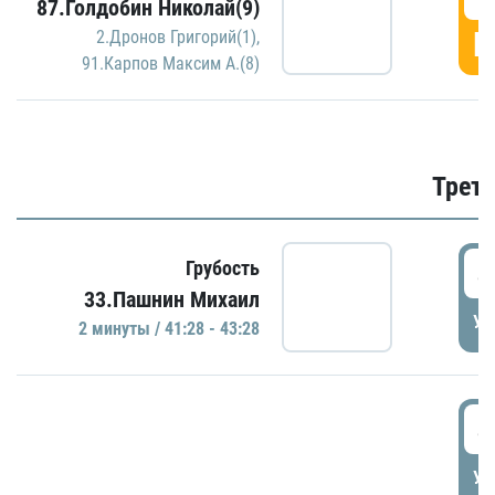
87.Голдобин Николай(9)
Г
2.Дронов Григорий(1)
,
91.Карпов Максим А.(8)
Трети
4
Грубость
33.Пашнин Михаил
УД
2 минуты / 41:28 - 43:28
4
УД