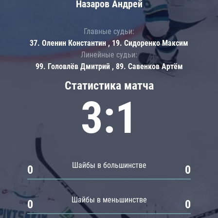
Назаров Андрей
Главные судьи:
37. Оленин Константин , 19. Сидоренко Максим
Линейные судьи:
99. Головлёв Дмитрий , 89. Савенков Артём
Статистика матча
3:1
Шайбы в большинстве
0
0
Шайбы в меньшинстве
0
0