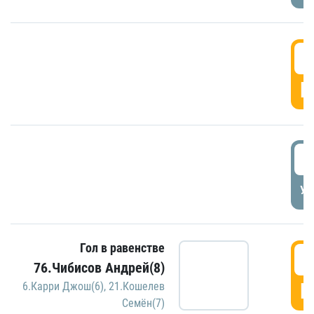
5
Г
5
УД
Гол в равенстве
5
76.Чибисов Андрей(8)
Г
6.Карри Джош(6)
,
21.Кошелев
Семён(7)