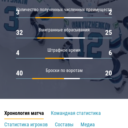
Количество полученных численных преимуществ
3
2
Выигранные вбрасывания
32
25
Штрафное время
4
6
Броски по воротам
40
20
Хронология матча
Командная статистика
Статистика игроков
Составы
Медиа