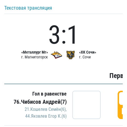
Текстовая трансляция
3:1
«Металлург Мг»
«ХК Сочи»
г. Магнитогорск
г. Сочи
Первы
Гол в равенстве
0
76.Чибисов Андрей(7)
Г
21.Кошелев Семён(6)
,
44.Яковлев Егор К.(6)