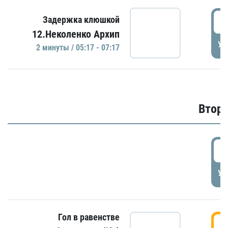
0
Задержка клюшкой
12.Неколенко Архип
УД
2 минуты / 05:17 - 07:17
Второ
2
УД
Гол в равенстве
3