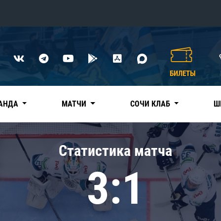
Конференция «Восток»
Дивизион Харламова
БИЛЕТЫ
Автомобилист
сляции
Ак Барс
АНДА
МАТЧИ
СОЧИ КЛАБ
Ш
Металлург Мг
Нефтехимик
 трансляции
Статистика матча
Трактор
магазин
3:1
Дивизион Чернышева
Авангард
ние КХЛ
Адмирал