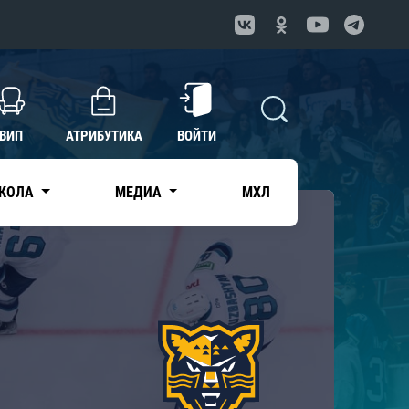
ВИП
АТРИБУТИКА
ВОЙТИ
КОЛА
МЕДИА
МХЛ