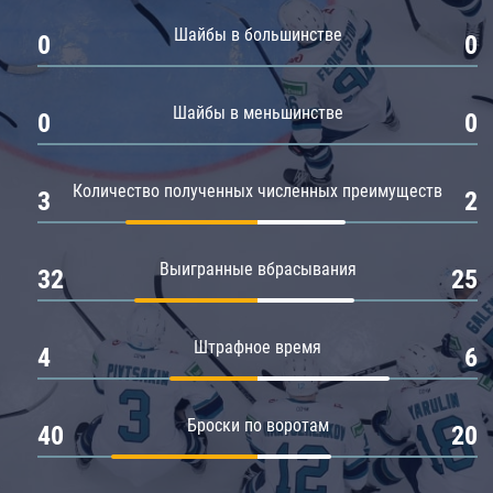
Амур
Шайбы в большинстве
0
0
Барыс
Салават Юлаев
Шайбы в меньшинстве
0
0
Сибирь
Количество полученных численных преимуществ
3
2
Выигранные вбрасывания
32
25
Штрафное время
4
6
Броски по воротам
40
20