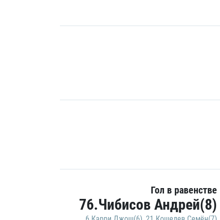
Гол в равенстве
76.Чибисов Андрей(8)
6.Карри Джош(6)
,
21.Кошелев Семён(7)