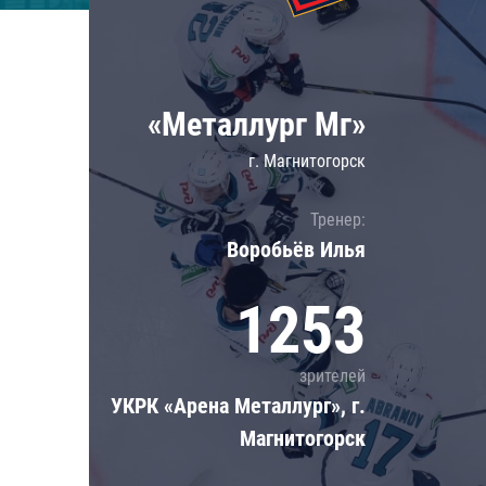
Локомотив
Северсталь
ЦСКА
«Металлург Мг»
Шанхайские Драконы
г. Магнитогорск
Тренер:
Воробьёв Илья
1253
зрителей
УКРК «Арена Металлург», г.
Магнитогорск