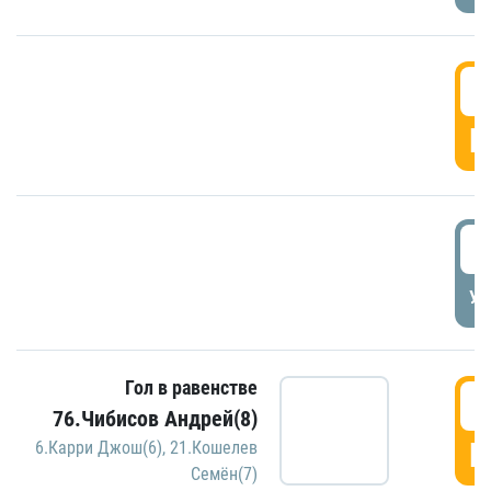
5
Г
5
УД
Гол в равенстве
5
76.Чибисов Андрей(8)
Г
6.Карри Джош(6)
,
21.Кошелев
Семён(7)