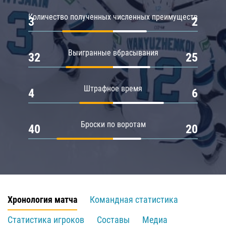
Количество полученных численных преимуществ
3
2
Выигранные вбрасывания
32
25
Штрафное время
4
6
Броски по воротам
40
20
Хронология матча
Командная статистика
Статистика игроков
Составы
Медиа