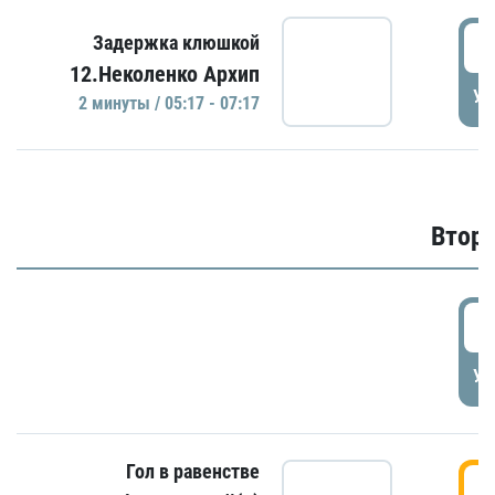
0
Задержка клюшкой
12.Неколенко Архип
УД
2 минуты / 05:17 - 07:17
Второ
2
УД
Гол в равенстве
3