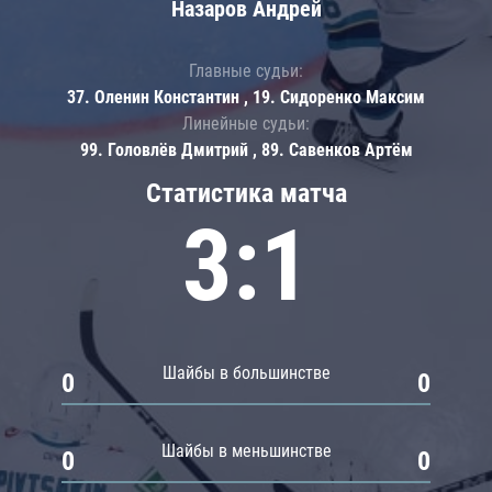
Назаров Андрей
Главные судьи:
37. Оленин Константин , 19. Сидоренко Максим
Линейные судьи:
99. Головлёв Дмитрий , 89. Савенков Артём
Статистика матча
3:1
Шайбы в большинстве
0
0
Шайбы в меньшинстве
0
0