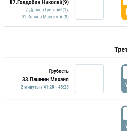
87.Голдобин Николай(9)
Г
2.Дронов Григорий(1)
,
91.Карпов Максим А.(8)
Трети
4
Грубость
33.Пашнин Михаил
УД
2 минуты / 41:28 - 43:28
4
УД