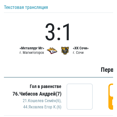
Текстовая трансляция
3:1
«Металлург Мг»
«ХК Сочи»
г. Магнитогорск
г. Сочи
Первы
Гол в равенстве
0
76.Чибисов Андрей(7)
Г
21.Кошелев Семён(6)
,
44.Яковлев Егор К.(6)