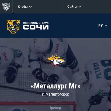
Клубы
Сайты
РУ
«Металлург Мг»
г. Магнитогорск
Тренер: