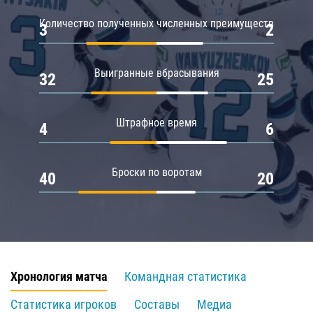
Количество полученных численных преимуществ
3
2
Выигранные вбрасывания
32
25
Штрафное время
4
6
Броски по воротам
40
20
Хронология матча
Командная статистика
Статистика игроков
Составы
Медиа