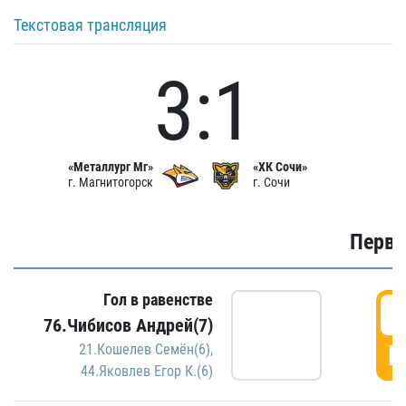
Текстовая трансляция
3:1
«Металлург Мг»
«ХК Сочи»
г. Магнитогорск
г. Сочи
Первы
Гол в равенстве
0
76.Чибисов Андрей(7)
Г
21.Кошелев Семён(6)
,
44.Яковлев Егор К.(6)