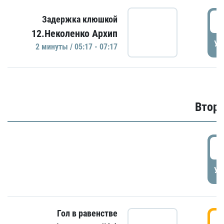
0
Задержка клюшкой
12.Неколенко Архип
УД
2 минуты / 05:17 - 07:17
Второ
2
УД
Гол в равенстве
3