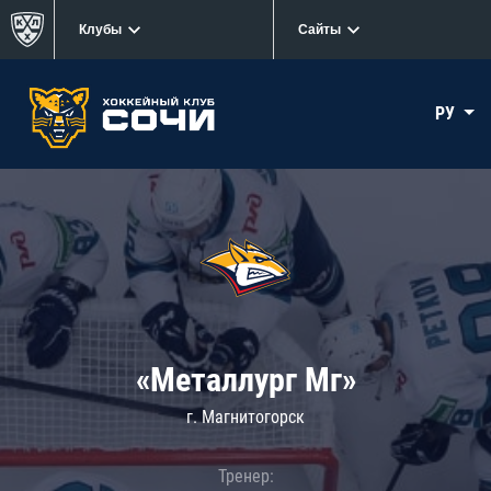
Клубы
Сайты
РУ
«Металлург Мг»
г. Магнитогорск
Тренер: