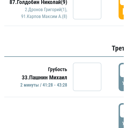
87.Голдобин Николай(9)
Г
2.Дронов Григорий(1)
,
91.Карпов Максим А.(8)
Трети
4
Грубость
33.Пашнин Михаил
УД
2 минуты / 41:28 - 43:28
4
УД