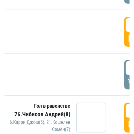
5
Г
5
УД
Гол в равенстве
5
76.Чибисов Андрей(8)
Г
6.Карри Джош(6)
,
21.Кошелев
Семён(7)