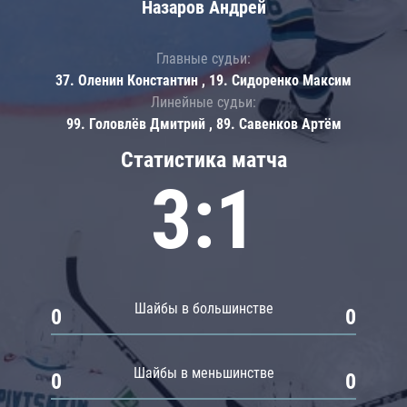
Назаров Андрей
Главные судьи:
37. Оленин Константин , 19. Сидоренко Максим
Линейные судьи:
99. Головлёв Дмитрий , 89. Савенков Артём
Статистика матча
3:1
Шайбы в большинстве
0
0
Шайбы в меньшинстве
0
0