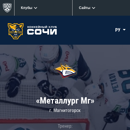
Клубы
Сайты
РУ
«Металлург Мг»
г. Магнитогорск
Тренер: