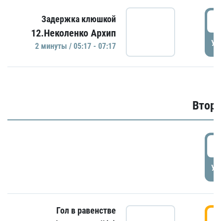
0
Задержка клюшкой
12.Неколенко Архип
УД
2 минуты / 05:17 - 07:17
Второ
2
УД
Гол в равенстве
3