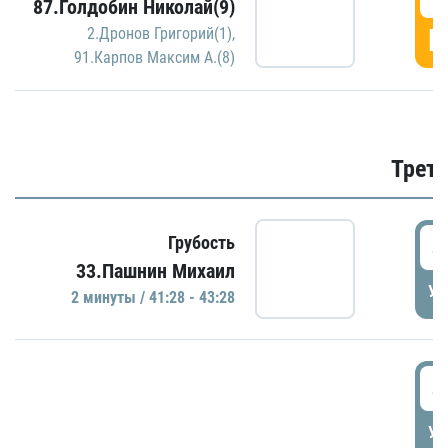
87.Голдобин Николай(9)
Г
2.Дронов Григорий(1)
,
91.Карпов Максим А.(8)
Трети
4
Грубость
33.Пашнин Михаил
УД
2 минуты / 41:28 - 43:28
4
УД