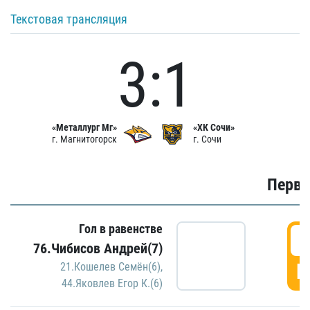
Текстовая трансляция
3:1
«Металлург Мг»
«ХК Сочи»
г. Магнитогорск
г. Сочи
Первы
Гол в равенстве
0
76.Чибисов Андрей(7)
Г
21.Кошелев Семён(6)
,
44.Яковлев Егор К.(6)