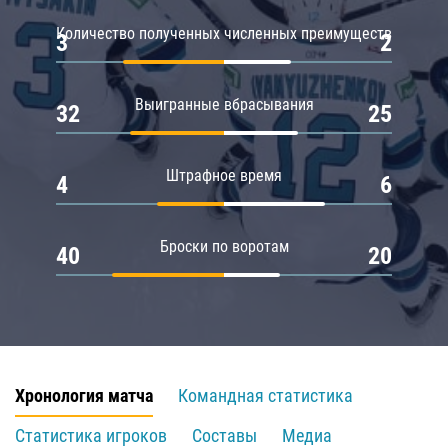
Количество полученных численных преимуществ
3
2
Выигранные вбрасывания
32
25
Штрафное время
4
6
Броски по воротам
40
20
Хронология матча
Командная статистика
Статистика игроков
Составы
Медиа