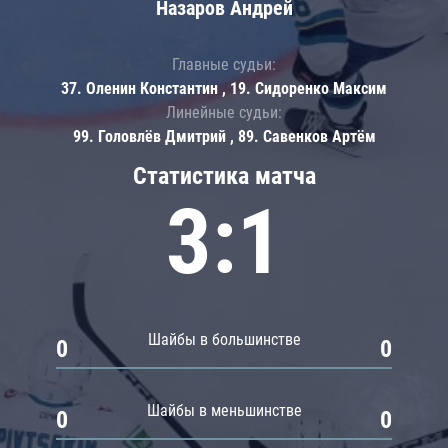
Назаров Андрей
Главные судьи:
37. Оленин Константин , 19. Сидоренко Максим
Линейные судьи:
99. Головлёв Дмитрий , 89. Савенков Артём
Статистика матча
3:1
Шайбы в большинстве
0
0
Шайбы в меньшинстве
0
0