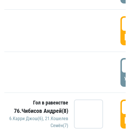
5
Г
5
УД
Гол в равенстве
5
76.Чибисов Андрей(8)
Г
6.Карри Джош(6)
,
21.Кошелев
Семён(7)