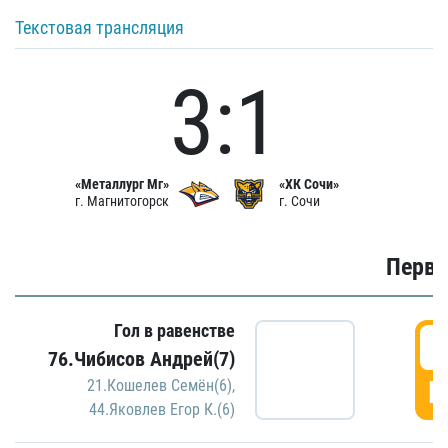
Текстовая трансляция
3:1
«Металлург Мг»
«ХК Сочи»
г. Магнитогорск
г. Сочи
Первы
Гол в равенстве
0
76.Чибисов Андрей(7)
Г
21.Кошелев Семён(6)
,
44.Яковлев Егор К.(6)