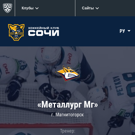
Клубы
Сайты
РУ
«Металлург Мг»
г. Магнитогорск
Тренер: