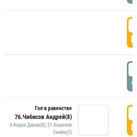
5
Г
5
УД
Гол в равенстве
5
76.Чибисов Андрей(8)
Г
6.Карри Джош(6)
,
21.Кошелев
Семён(7)