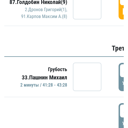
87.Голдобин Николай(9)
Г
2.Дронов Григорий(1)
,
91.Карпов Максим А.(8)
Трети
4
Грубость
33.Пашнин Михаил
УД
2 минуты / 41:28 - 43:28
4
УД