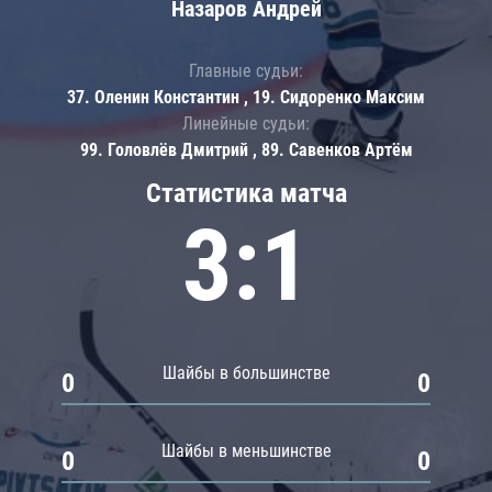
Назаров Андрей
Главные судьи:
37. Оленин Константин , 19. Сидоренко Максим
Линейные судьи:
99. Головлёв Дмитрий , 89. Савенков Артём
Статистика матча
3:1
Шайбы в большинстве
0
0
Шайбы в меньшинстве
0
0