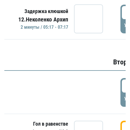
0
Задержка клюшкой
12.Неколенко Архип
УД
2 минуты / 05:17 - 07:17
Второ
2
УД
Гол в равенстве
3