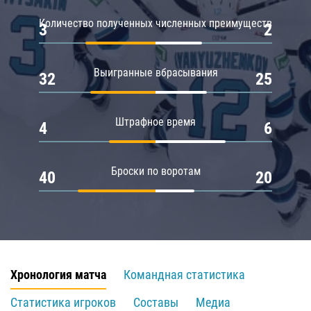
Количество полученных численных преимуществ
3
2
Выигранные вбрасывания
32
25
Штрафное время
4
6
Броски по воротам
40
20
Хронология матча
Командная статистика
Статистика игроков
Составы
Медиа