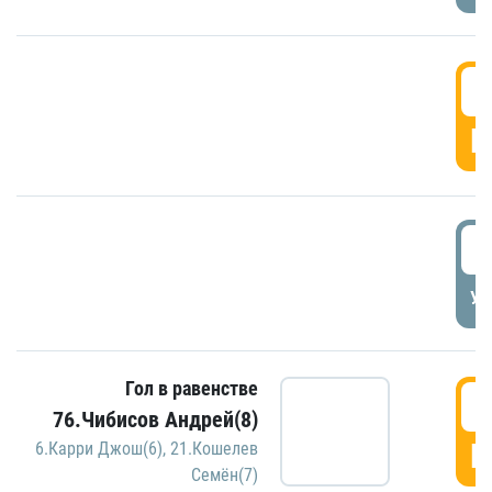
5
Г
5
УД
Гол в равенстве
5
76.Чибисов Андрей(8)
Г
6.Карри Джош(6)
,
21.Кошелев
Семён(7)