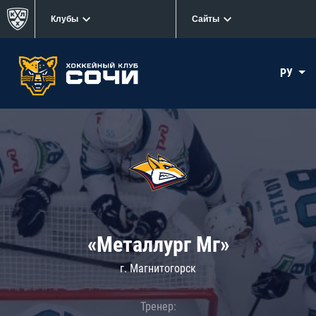
Клубы
Сайты
РУ
«Металлург Мг»
г. Магнитогорск
Тренер: