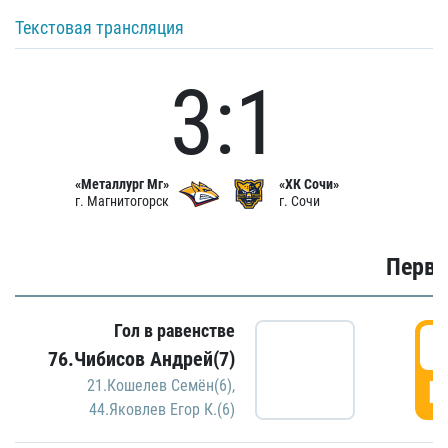
Текстовая трансляция
3:1
«Металлург Мг»
«ХК Сочи»
г. Магнитогорск
г. Сочи
Первы
Гол в равенстве
0
76.Чибисов Андрей(7)
Г
21.Кошелев Семён(6)
,
44.Яковлев Егор К.(6)