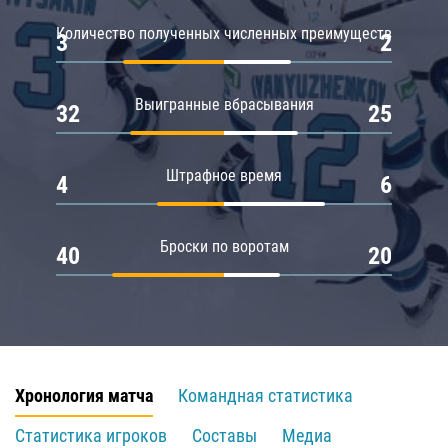
Количество полученных численных преимуществ
3
2
Выигранные вбрасывания
32
25
Штрафное время
4
6
Броски по воротам
40
20
Хронология матча
Командная статистика
Статистика игроков
Составы
Медиа