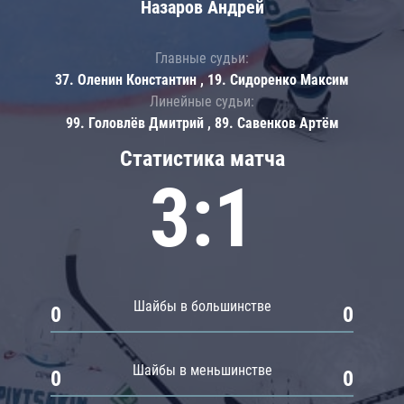
Назаров Андрей
Главные судьи:
37. Оленин Константин , 19. Сидоренко Максим
Линейные судьи:
99. Головлёв Дмитрий , 89. Савенков Артём
Статистика матча
3:1
Шайбы в большинстве
0
0
Шайбы в меньшинстве
0
0