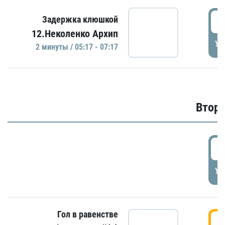
0
Задержка клюшкой
12.Неколенко Архип
УД
2 минуты / 05:17 - 07:17
Второ
2
УД
Гол в равенстве
3