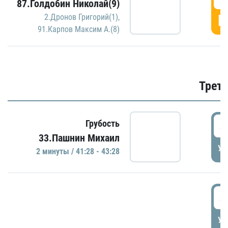
87.Голдобин Николай(9)
Г
2.Дронов Григорий(1)
,
91.Карпов Максим А.(8)
Трети
4
Грубость
33.Пашнин Михаил
УД
2 минуты / 41:28 - 43:28
4
УД