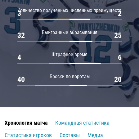
Количество полученных численных преимуществ
3
2
Выигранные вбрасывания
32
25
Штрафное время
4
6
Броски по воротам
40
20
Хронология матча
Командная статистика
Статистика игроков
Составы
Медиа