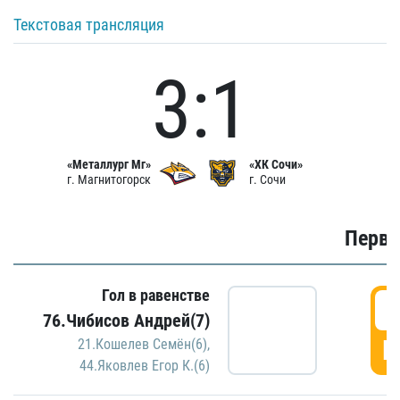
Текстовая трансляция
3:1
«Металлург Мг»
«ХК Сочи»
г. Магнитогорск
г. Сочи
Первы
Гол в равенстве
0
76.Чибисов Андрей(7)
Г
21.Кошелев Семён(6)
,
44.Яковлев Егор К.(6)