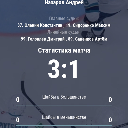
Назаров Андрей
Главные судьи:
37. Оленин Константин , 19. Сидоренко Максим
Линейные судьи:
99. Головлёв Дмитрий , 89. Савенков Артём
Статистика матча
3:1
Шайбы в большинстве
0
0
Шайбы в меньшинстве
0
0