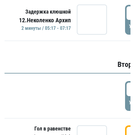
0
Задержка клюшкой
12.Неколенко Архип
УД
2 минуты / 05:17 - 07:17
Второ
2
УД
Гол в равенстве
3