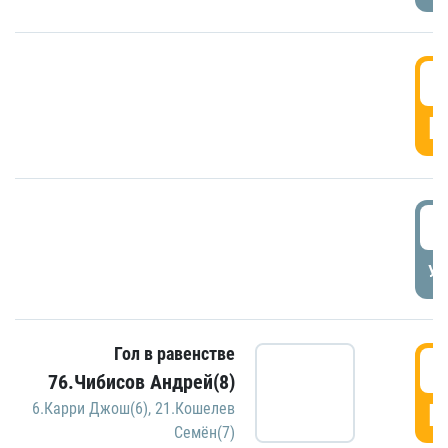
5
Г
5
УД
Гол в равенстве
5
76.Чибисов Андрей(8)
Г
6.Карри Джош(6)
,
21.Кошелев
Семён(7)