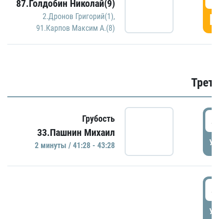
87.Голдобин Николай(9)
Г
2.Дронов Григорий(1)
,
91.Карпов Максим А.(8)
Трети
4
Грубость
33.Пашнин Михаил
УД
2 минуты / 41:28 - 43:28
4
УД