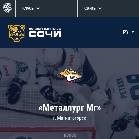
Клубы
Сайты
РУ
«Металлург Мг»
г. Магнитогорск
Тренер: