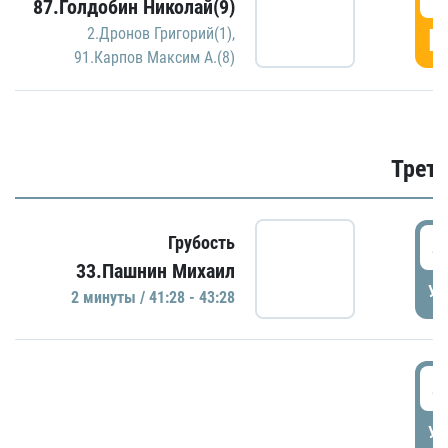
87.Голдобин Николай(9)
Г
2.Дронов Григорий(1)
,
91.Карпов Максим А.(8)
Трети
4
Грубость
33.Пашнин Михаил
УД
2 минуты / 41:28 - 43:28
4
УД