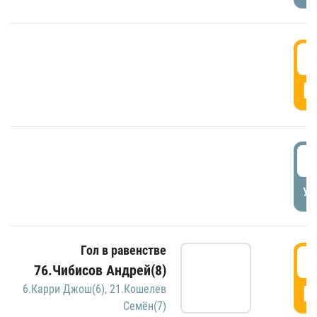
5
Г
5
УД
Гол в равенстве
5
76.Чибисов Андрей(8)
Г
6.Карри Джош(6)
,
21.Кошелев
Семён(7)