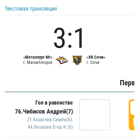
Текстовая трансляция
3:1
«Металлург Мг»
«ХК Сочи»
г. Магнитогорск
г. Сочи
Первы
Гол в равенстве
0
76.Чибисов Андрей(7)
Г
21.Кошелев Семён(6)
,
44.Яковлев Егор К.(6)