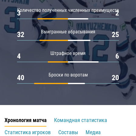
Количество полученных численных преимуществ
3
2
Выигранные вбрасывания
32
25
Штрафное время
4
6
Броски по воротам
40
20
Хронология матча
Командная статистика
Статистика игроков
Составы
Медиа