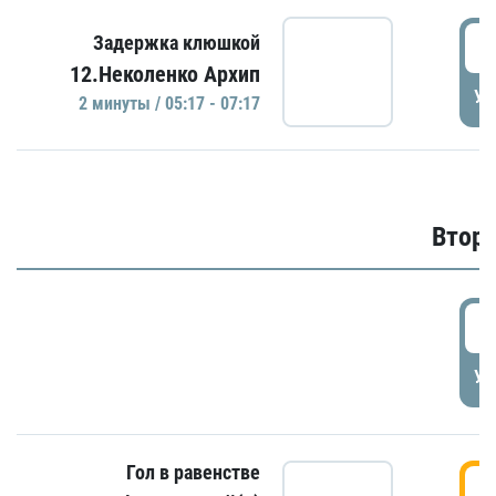
0
Задержка клюшкой
12.Неколенко Архип
УД
2 минуты / 05:17 - 07:17
Второ
2
УД
Гол в равенстве
3