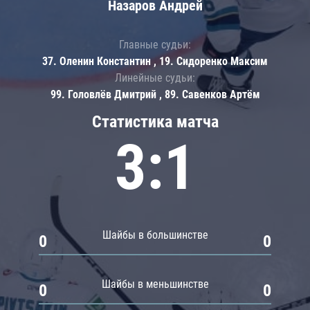
Назаров Андрей
Главные судьи:
37. Оленин Константин , 19. Сидоренко Максим
Линейные судьи:
99. Головлёв Дмитрий , 89. Савенков Артём
Статистика матча
3:1
Шайбы в большинстве
0
0
Шайбы в меньшинстве
0
0