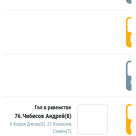
5
Г
5
УД
Гол в равенстве
5
76.Чибисов Андрей(8)
Г
6.Карри Джош(6)
,
21.Кошелев
Семён(7)