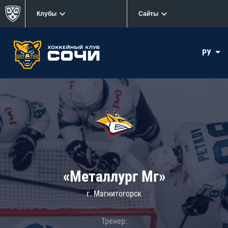
Клубы
Сайты
РУ
«Металлург Мг»
г. Магнитогорск
Тренер: