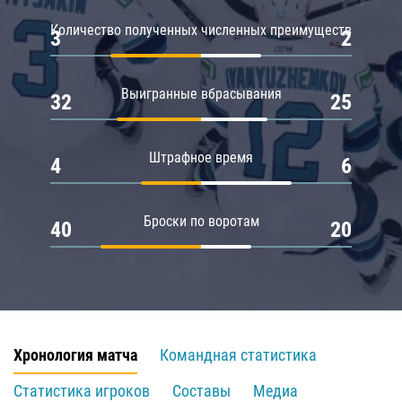
Количество полученных численных преимуществ
3
2
Выигранные вбрасывания
32
25
Штрафное время
4
6
Броски по воротам
40
20
Хронология матча
Командная статистика
Статистика игроков
Составы
Медиа