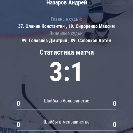
Назаров Андрей
Главные судьи:
37. Оленин Константин , 19. Сидоренко Максим
Линейные судьи:
99. Головлёв Дмитрий , 89. Савенков Артём
Статистика матча
3:1
Шайбы в большинстве
0
0
Шайбы в меньшинстве
0
0