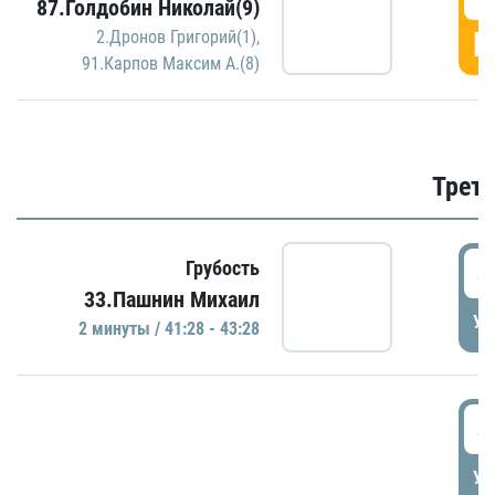
87.Голдобин Николай(9)
Г
2.Дронов Григорий(1)
,
91.Карпов Максим А.(8)
Трети
4
Грубость
33.Пашнин Михаил
УД
2 минуты / 41:28 - 43:28
4
УД