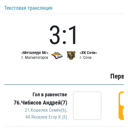
Текстовая трансляция
3:1
«Металлург Мг»
«ХК Сочи»
г. Магнитогорск
г. Сочи
Первы
Гол в равенстве
0
76.Чибисов Андрей(7)
Г
21.Кошелев Семён(6)
,
44.Яковлев Егор К.(6)