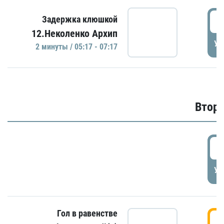
0
Задержка клюшкой
12.Неколенко Архип
УД
2 минуты / 05:17 - 07:17
Второ
2
УД
Гол в равенстве
3