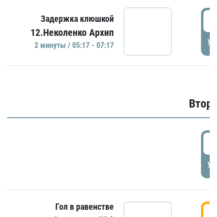
0
Задержка клюшкой
12.Неколенко Архип
УД
2 минуты / 05:17 - 07:17
Второ
2
УД
Гол в равенстве
3