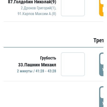
87.Голдобин Николай(9)
Г
2.Дронов Григорий(1)
,
91.Карпов Максим А.(8)
Трети
4
Грубость
33.Пашнин Михаил
УД
2 минуты / 41:28 - 43:28
4
УД