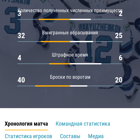
Количество полученных численных преимуществ
3
2
Выигранные вбрасывания
32
25
Штрафное время
4
6
Броски по воротам
40
20
Хронология матча
Командная статистика
Статистика игроков
Составы
Медиа