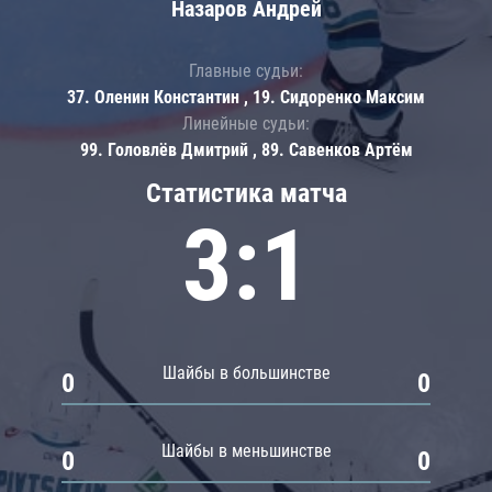
Назаров Андрей
Главные судьи:
37. Оленин Константин , 19. Сидоренко Максим
Линейные судьи:
99. Головлёв Дмитрий , 89. Савенков Артём
Статистика матча
3:1
Шайбы в большинстве
0
0
Шайбы в меньшинстве
0
0