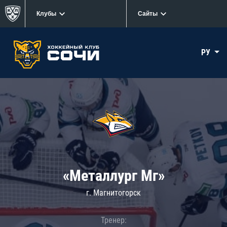
Клубы
Сайты
РУ
«Металлург Мг»
г. Магнитогорск
Тренер: