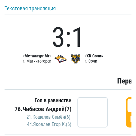
Текстовая трансляция
3:1
«Металлург Мг»
«ХК Сочи»
г. Магнитогорск
г. Сочи
Первы
Гол в равенстве
0
76.Чибисов Андрей(7)
Г
21.Кошелев Семён(6)
,
44.Яковлев Егор К.(6)