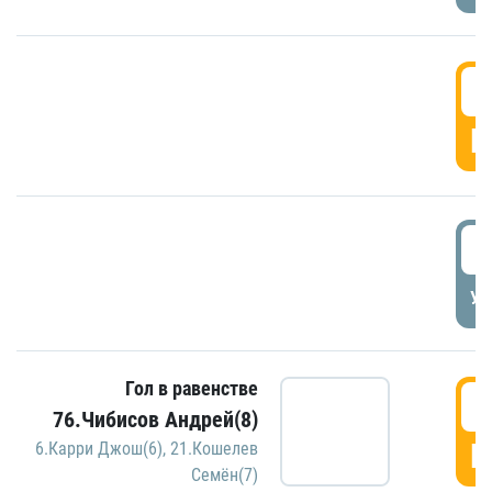
5
Г
5
УД
Гол в равенстве
5
76.Чибисов Андрей(8)
Г
6.Карри Джош(6)
,
21.Кошелев
Семён(7)