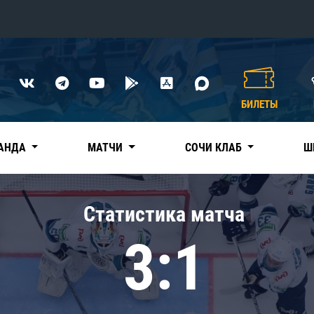
Конференция «Восток»
Дивизион Харламова
БИЛЕТЫ
Автомобилист
сляции
Ак Барс
АНДА
МАТЧИ
СОЧИ КЛАБ
Ш
Металлург Мг
Нефтехимик
 трансляции
Статистика матча
Трактор
магазин
3:1
Дивизион Чернышева
Авангард
ние КХЛ
Адмирал