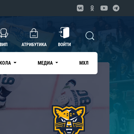
ВИП
АТРИБУТИКА
ВОЙТИ
КОЛА
МЕДИА
МХЛ