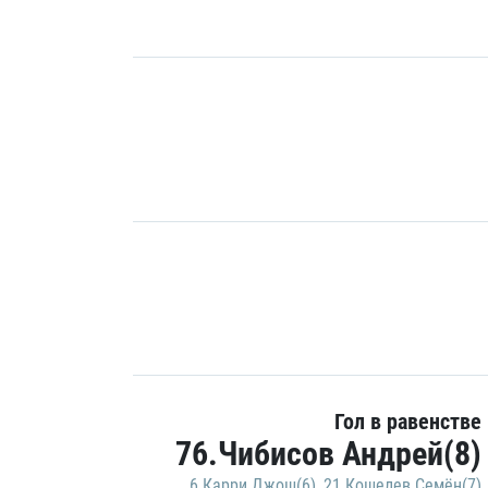
Гол в равенстве
76.Чибисов Андрей(8)
6.Карри Джош(6)
,
21.Кошелев Семён(7)