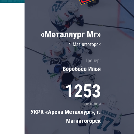
Локомотив
Северсталь
ЦСКА
«Металлург Мг»
Шанхайские Драконы
г. Магнитогорск
Тренер:
Воробьёв Илья
1253
зрителей
УКРК «Арена Металлург», г.
Магнитогорск