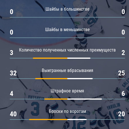
Амур
Шайбы в большинстве
0
0
Барыс
Салават Юлаев
Шайбы в меньшинстве
0
0
Сибирь
Количество полученных численных преимуществ
3
2
Выигранные вбрасывания
32
25
Штрафное время
4
6
Броски по воротам
40
20