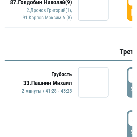
87.Голдобин Николай(9)
Г
2.Дронов Григорий(1)
,
91.Карпов Максим А.(8)
Трети
4
Грубость
33.Пашнин Михаил
УД
2 минуты / 41:28 - 43:28
4
УД