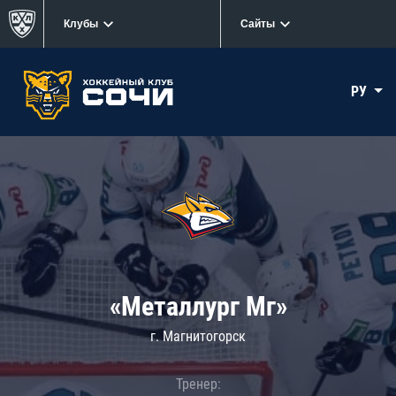
Клубы
Сайты
РУ
«Металлург Мг»
г. Магнитогорск
Тренер: