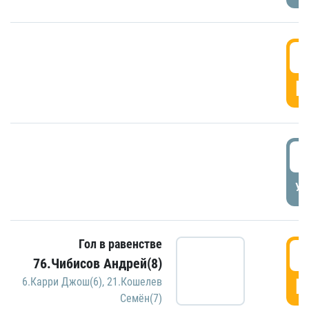
5
Г
5
УД
Гол в равенстве
5
76.Чибисов Андрей(8)
Г
6.Карри Джош(6)
,
21.Кошелев
Семён(7)