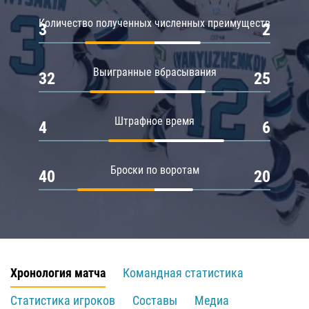
Количество полученных численных преимуществ
3
2
Выигранные вбрасывания
32
25
Штрафное время
4
6
Броски по воротам
40
20
Хронология матча
Командная статистика
Статистика игроков
Составы
Медиа