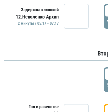
0
Задержка клюшкой
12.Неколенко Архип
УД
2 минуты / 05:17 - 07:17
Второ
2
УД
Гол в равенстве
3