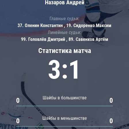
Назаров Андрей
Главные судьи:
37. Оленин Константин , 19. Сидоренко Максим
Линейные судьи:
99. Головлёв Дмитрий , 89. Савенков Артём
Статистика матча
3:1
Шайбы в большинстве
0
0
Шайбы в меньшинстве
0
0