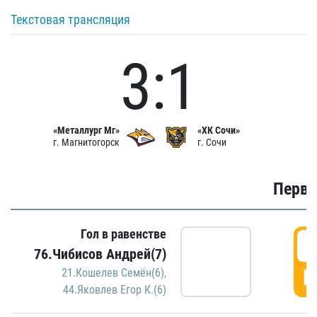
Текстовая трансляция
3:1
«Металлург Мг»
«ХК Сочи»
г. Магнитогорск
г. Сочи
Первы
Гол в равенстве
0
76.Чибисов Андрей(7)
Г
21.Кошелев Семён(6)
,
44.Яковлев Егор К.(6)