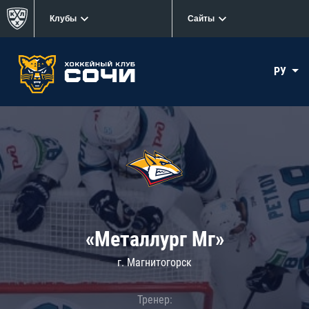
Клубы
Сайты
РУ
«Металлург Мг»
г. Магнитогорск
Тренер: