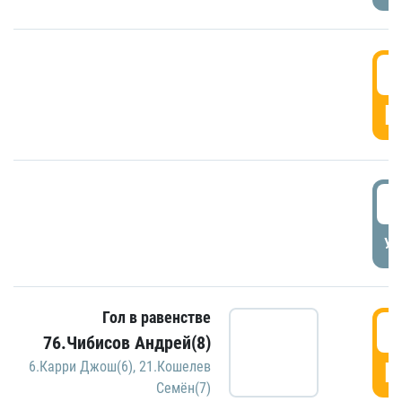
5
Г
5
УД
Гол в равенстве
5
76.Чибисов Андрей(8)
Г
6.Карри Джош(6)
,
21.Кошелев
Семён(7)