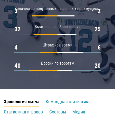
Количество полученных численных преимуществ
3
2
Выигранные вбрасывания
32
25
Штрафное время
4
6
Броски по воротам
40
20
Хронология матча
Командная статистика
Статистика игроков
Составы
Медиа