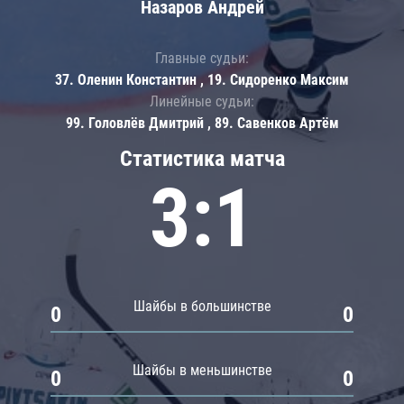
Назаров Андрей
Главные судьи:
37. Оленин Константин , 19. Сидоренко Максим
Линейные судьи:
99. Головлёв Дмитрий , 89. Савенков Артём
Статистика матча
3:1
Шайбы в большинстве
0
0
Шайбы в меньшинстве
0
0