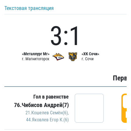
Текстовая трансляция
3:1
«Металлург Мг»
«ХК Сочи»
г. Магнитогорск
г. Сочи
Первы
Гол в равенстве
0
76.Чибисов Андрей(7)
Г
21.Кошелев Семён(6)
,
44.Яковлев Егор К.(6)