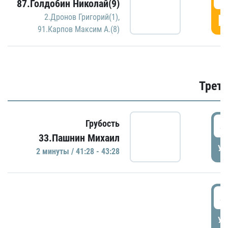
87.Голдобин Николай(9)
Г
2.Дронов Григорий(1)
,
91.Карпов Максим А.(8)
Трети
4
Грубость
33.Пашнин Михаил
УД
2 минуты / 41:28 - 43:28
4
УД