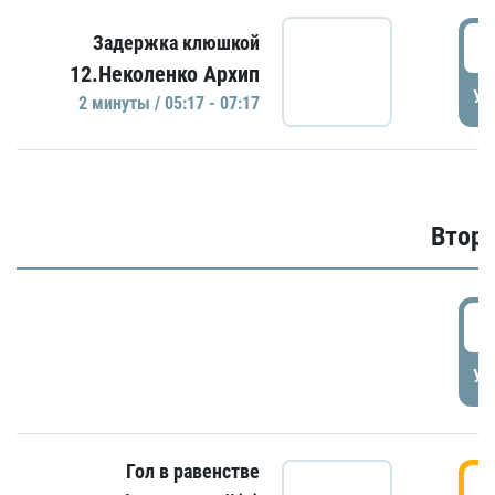
0
Задержка клюшкой
12.Неколенко Архип
УД
2 минуты / 05:17 - 07:17
Второ
2
УД
Гол в равенстве
3