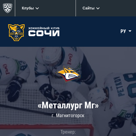
Клубы
Сайты
РУ
«Металлург Мг»
г. Магнитогорск
Тренер: