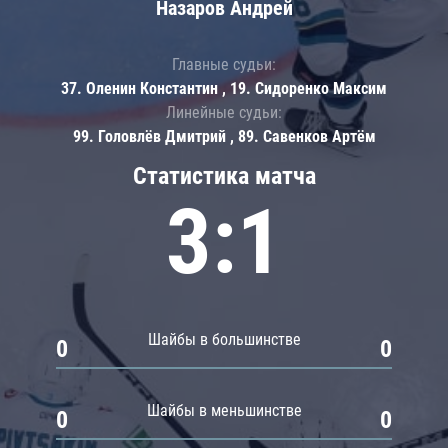
Назаров Андрей
Главные судьи:
37. Оленин Константин , 19. Сидоренко Максим
Линейные судьи:
99. Головлёв Дмитрий , 89. Савенков Артём
Статистика матча
3:1
Шайбы в большинстве
0
0
Шайбы в меньшинстве
0
0