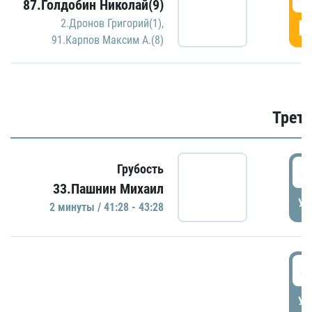
87.Голдобин Николай(9)
Г
2.Дронов Григорий(1)
,
91.Карпов Максим А.(8)
Трети
4
Грубость
33.Пашнин Михаил
УД
2 минуты / 41:28 - 43:28
4
УД