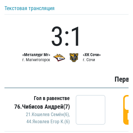
Текстовая трансляция
3:1
«Металлург Мг»
«ХК Сочи»
г. Магнитогорск
г. Сочи
Первы
Гол в равенстве
0
76.Чибисов Андрей(7)
Г
21.Кошелев Семён(6)
,
44.Яковлев Егор К.(6)