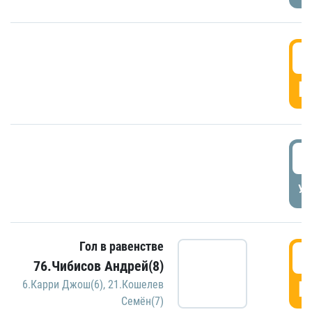
5
Г
5
УД
Гол в равенстве
5
76.Чибисов Андрей(8)
Г
6.Карри Джош(6)
,
21.Кошелев
Семён(7)