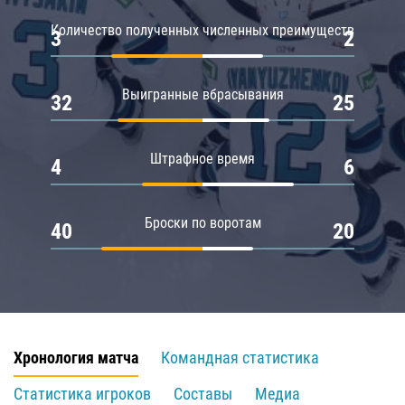
Количество полученных численных преимуществ
3
2
Выигранные вбрасывания
32
25
Штрафное время
4
6
Броски по воротам
40
20
Хронология матча
Командная статистика
Статистика игроков
Составы
Медиа