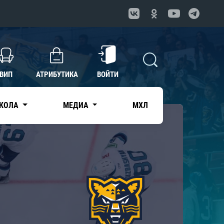
ВИП
АТРИБУТИКА
ВОЙТИ
КОЛА
МЕДИА
МХЛ