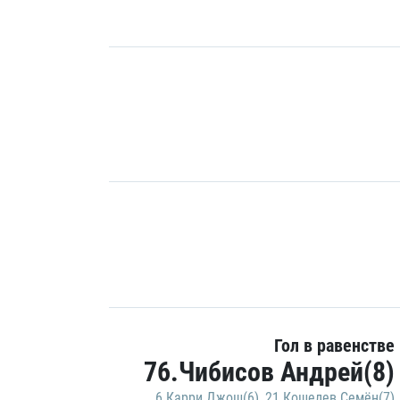
Гол в равенстве
76.Чибисов Андрей(8)
6.Карри Джош(6)
,
21.Кошелев Семён(7)