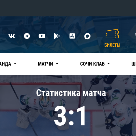
Конференция «Восток»
Дивизион Харламова
БИЛЕТЫ
Автомобилист
сляции
Ак Барс
АНДА
МАТЧИ
СОЧИ КЛАБ
Ш
Металлург Мг
Нефтехимик
 трансляции
Статистика матча
Трактор
магазин
3:1
Дивизион Чернышева
Авангард
ние КХЛ
Адмирал