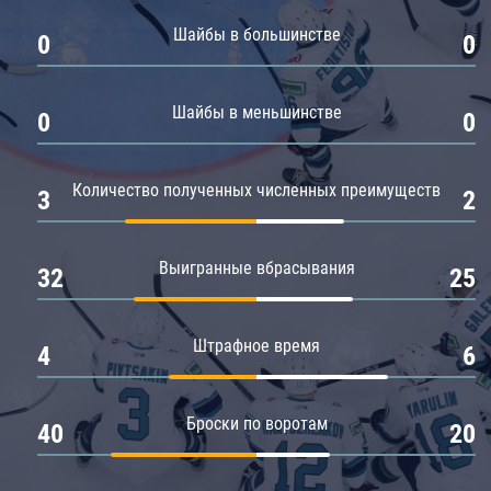
Амур
Шайбы в большинстве
0
0
Барыс
Салават Юлаев
Шайбы в меньшинстве
0
0
Сибирь
Количество полученных численных преимуществ
3
2
Выигранные вбрасывания
32
25
Штрафное время
4
6
Броски по воротам
40
20