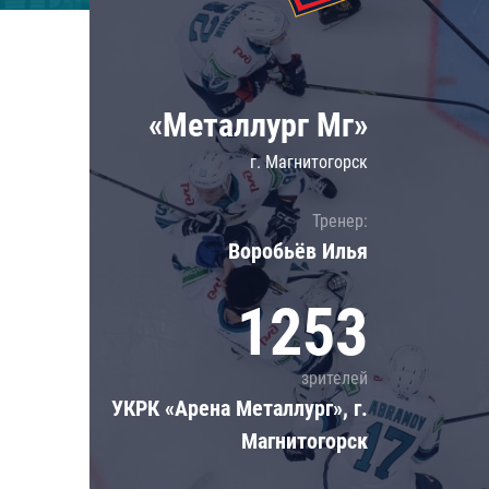
Локомотив
Северсталь
ЦСКА
«Металлург Мг»
Шанхайские Драконы
г. Магнитогорск
Тренер:
Воробьёв Илья
1253
зрителей
УКРК «Арена Металлург», г.
Магнитогорск