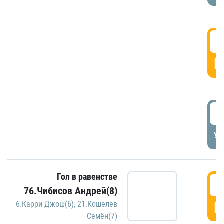
5
Г
5
УД
Гол в равенстве
5
76.Чибисов Андрей(8)
Г
6.Карри Джош(6)
,
21.Кошелев
Семён(7)