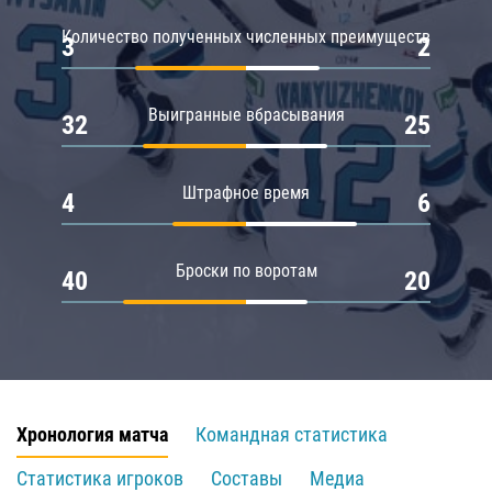
Количество полученных численных преимуществ
3
2
Выигранные вбрасывания
32
25
Штрафное время
4
6
Броски по воротам
40
20
Хронология матча
Командная статистика
Статистика игроков
Составы
Медиа