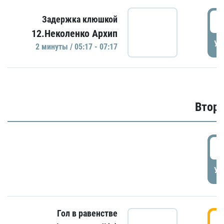
0
Задержка клюшкой
12.Неколенко Архип
УД
2 минуты / 05:17 - 07:17
Второ
2
УД
Гол в равенстве
3