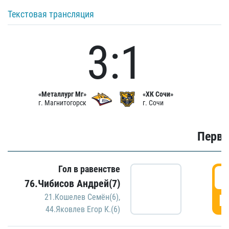
Текстовая трансляция
3:1
«Металлург Мг»
«ХК Сочи»
г. Магнитогорск
г. Сочи
Первы
Гол в равенстве
0
76.Чибисов Андрей(7)
Г
21.Кошелев Семён(6)
,
44.Яковлев Егор К.(6)