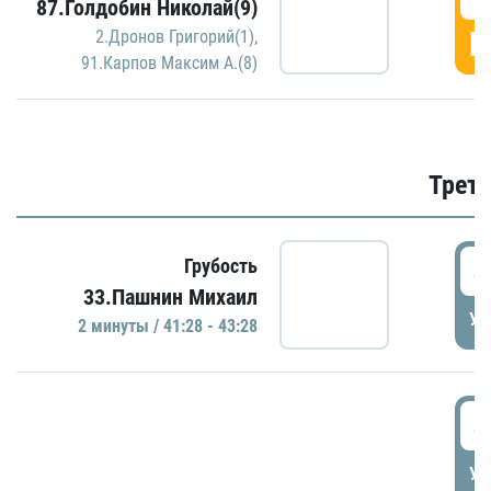
87.Голдобин Николай(9)
Г
2.Дронов Григорий(1)
,
91.Карпов Максим А.(8)
Трети
4
Грубость
33.Пашнин Михаил
УД
2 минуты / 41:28 - 43:28
4
УД