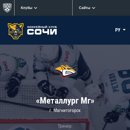
Клубы
Сайты
РУ
«Металлург Мг»
г. Магнитогорск
Тренер: