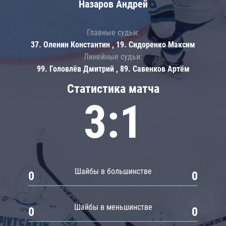
Назаров Андрей
Главные судьи:
37. Оленин Константин , 19. Сидоренко Максим
Линейные судьи:
99. Головлёв Дмитрий , 89. Савенков Артём
Статистика матча
3:1
Шайбы в большинстве
0
0
Шайбы в меньшинстве
0
0