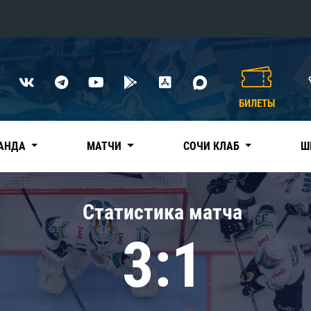
Конференция «Восток»
Дивизион Харламова
БИЛЕТЫ
Автомобилист
сляции
Ак Барс
АНДА
МАТЧИ
СОЧИ КЛАБ
Ш
Металлург Мг
Нефтехимик
 трансляции
Статистика матча
Трактор
магазин
3:1
Дивизион Чернышева
Авангард
ние КХЛ
Адмирал