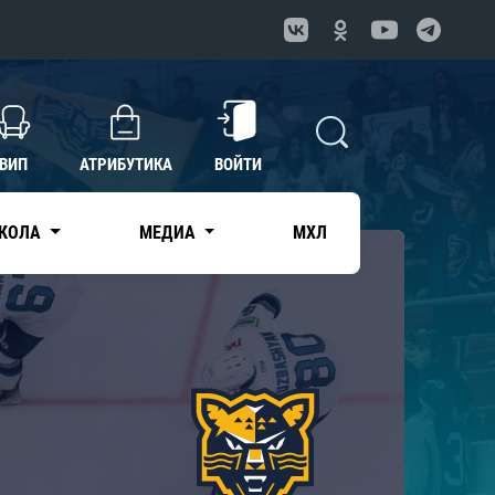
ВИП
АТРИБУТИКА
ВОЙТИ
КОЛА
МЕДИА
МХЛ