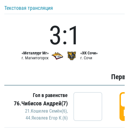
Текстовая трансляция
3:1
«Металлург Мг»
«ХК Сочи»
г. Магнитогорск
г. Сочи
Первы
Гол в равенстве
0
76.Чибисов Андрей(7)
Г
21.Кошелев Семён(6)
,
44.Яковлев Егор К.(6)