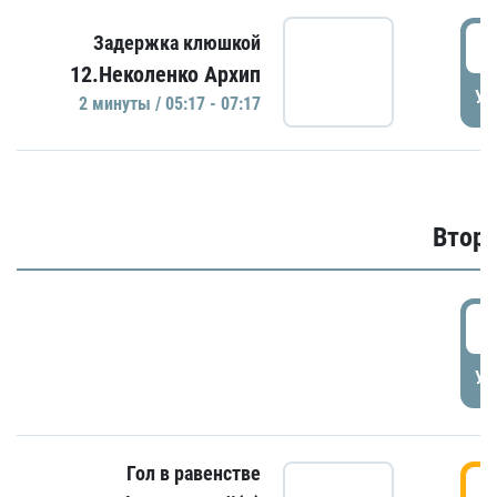
0
Задержка клюшкой
12.Неколенко Архип
УД
2 минуты / 05:17 - 07:17
Второ
2
УД
Гол в равенстве
3