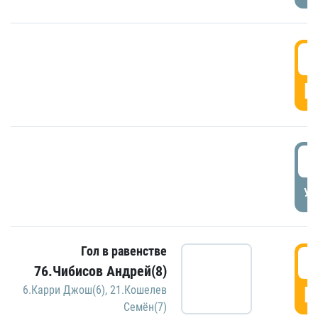
5
Г
5
УД
Гол в равенстве
5
76.Чибисов Андрей(8)
Г
6.Карри Джош(6)
,
21.Кошелев
Семён(7)