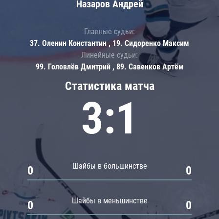
Назаров Андрей
Главные судьи:
37. Оленин Константин , 19. Сидоренко Максим
Линейные судьи:
99. Головлёв Дмитрий , 89. Савенков Артём
Статистика матча
3:1
Шайбы в большинстве
0
0
Шайбы в меньшинстве
0
0