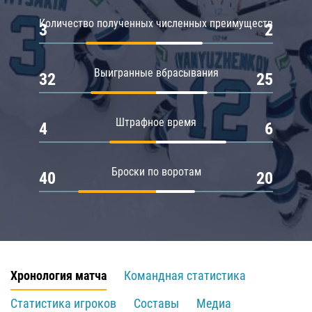
Количество полученных численных преимуществ
3
2
Выигранные вбрасывания
32
25
Штрафное время
4
6
Броски по воротам
40
20
Хронология матча
Командная статистика
Статистика игроков
Составы
Медиа