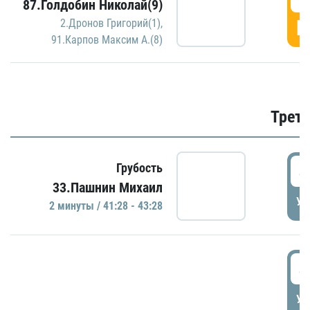
87.Голдобин Николай(9)
Г
2.Дронов Григорий(1)
,
91.Карпов Максим А.(8)
Трети
4
Грубость
33.Пашнин Михаил
УД
2 минуты / 41:28 - 43:28
4
УД