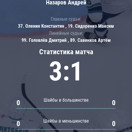
Назаров Андрей
Главные судьи:
37. Оленин Константин , 19. Сидоренко Максим
Линейные судьи:
99. Головлёв Дмитрий , 89. Савенков Артём
Статистика матча
3:1
Шайбы в большинстве
0
0
Шайбы в меньшинстве
0
0