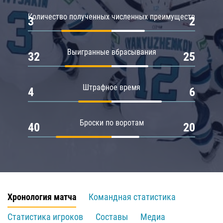
Количество полученных численных преимуществ
3
2
Выигранные вбрасывания
32
25
Штрафное время
4
6
Броски по воротам
40
20
Хронология матча
Командная статистика
Статистика игроков
Составы
Медиа