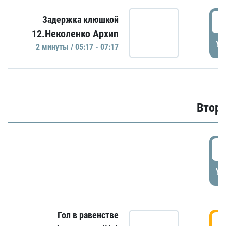
0
Задержка клюшкой
12.Неколенко Архип
УД
2 минуты / 05:17 - 07:17
Второ
2
УД
Гол в равенстве
3