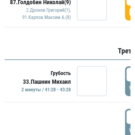
87.Голдобин Николай(9)
Г
2.Дронов Григорий(1)
,
91.Карпов Максим А.(8)
Трети
4
Грубость
33.Пашнин Михаил
УД
2 минуты / 41:28 - 43:28
4
УД