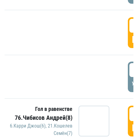
5
Г
5
УД
Гол в равенстве
5
76.Чибисов Андрей(8)
Г
6.Карри Джош(6)
,
21.Кошелев
Семён(7)