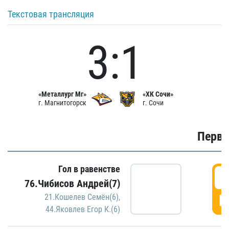
Текстовая трансляция
3:1
«Металлург Мг»
«ХК Сочи»
г. Магнитогорск
г. Сочи
Первы
Гол в равенстве
0
76.Чибисов Андрей(7)
Г
21.Кошелев Семён(6)
,
44.Яковлев Егор К.(6)