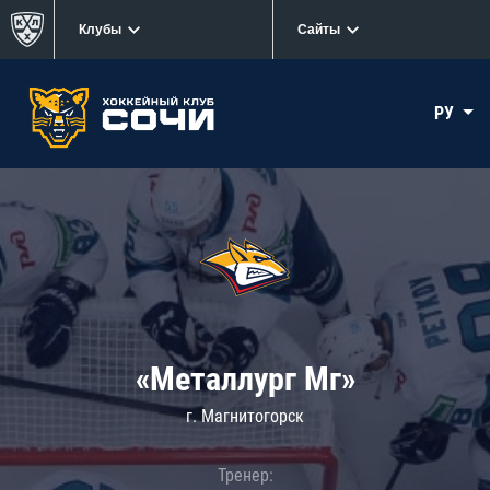
Клубы
Сайты
РУ
«Металлург Мг»
г. Магнитогорск
Тренер: