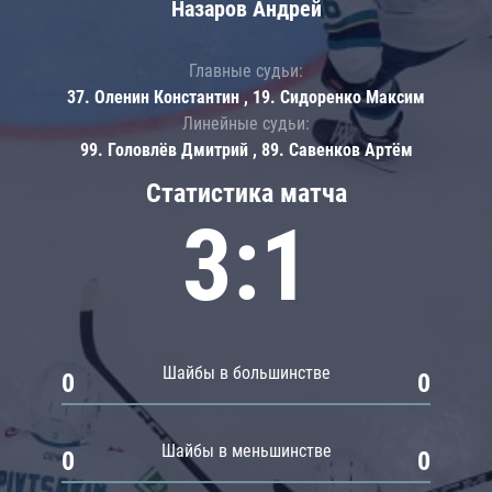
Назаров Андрей
Главные судьи:
37. Оленин Константин , 19. Сидоренко Максим
Линейные судьи:
99. Головлёв Дмитрий , 89. Савенков Артём
Статистика матча
3:1
Шайбы в большинстве
0
0
Шайбы в меньшинстве
0
0