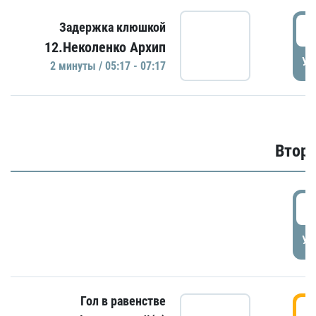
0
Задержка клюшкой
12.Неколенко Архип
УД
2 минуты / 05:17 - 07:17
Второ
2
УД
Гол в равенстве
3