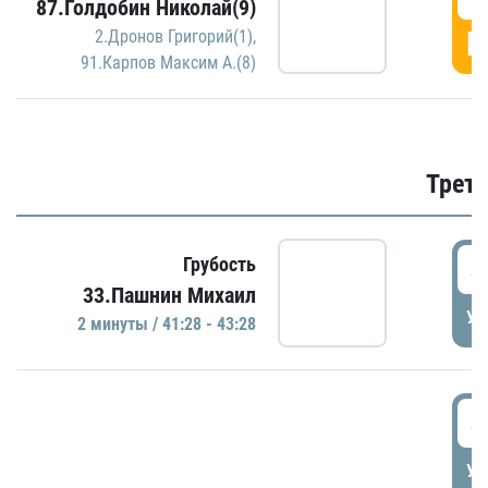
87.Голдобин Николай(9)
Г
2.Дронов Григорий(1)
,
91.Карпов Максим А.(8)
Трети
4
Грубость
33.Пашнин Михаил
УД
2 минуты / 41:28 - 43:28
4
УД