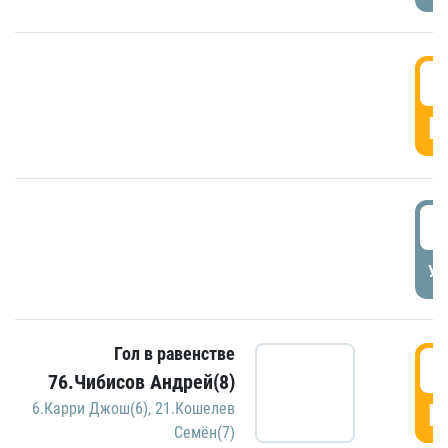
5
Г
5
УД
Гол в равенстве
5
76.Чибисов Андрей(8)
Г
6.Карри Джош(6)
,
21.Кошелев
Семён(7)