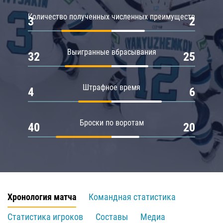
Количество полученных численных преимуществ
3
2
Выигранные вбрасывания
32
25
Штрафное время
4
6
Броски по воротам
40
20
Хронология матча
Командная статистика
Статистика игроков
Составы
Медиа