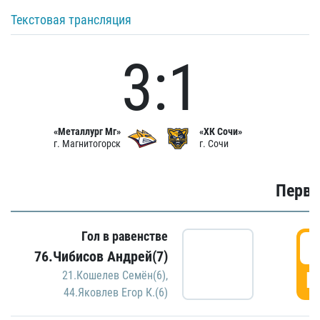
Текстовая трансляция
3:1
«Металлург Мг»
«ХК Сочи»
г. Магнитогорск
г. Сочи
Первы
Гол в равенстве
0
76.Чибисов Андрей(7)
Г
21.Кошелев Семён(6)
,
44.Яковлев Егор К.(6)