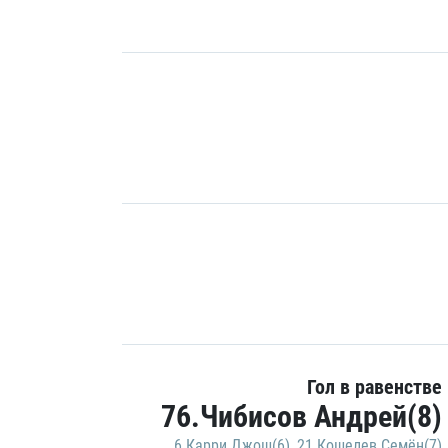
Гол в равенстве
76.Чибисов Андрей(8)
6.Карри Джош(6)
,
21.Кошелев Семён(7)