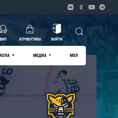
ВИП
АТРИБУТИКА
ВОЙТИ
КОЛА
МЕДИА
МХЛ