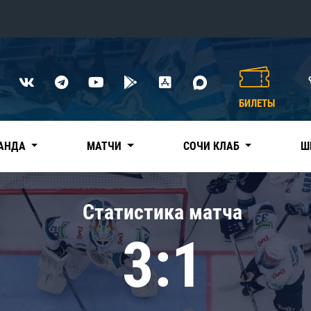
Конференция «Восток»
Дивизион Харламова
БИЛЕТЫ
Автомобилист
сляции
Ак Барс
АНДА
МАТЧИ
СОЧИ КЛАБ
Ш
Металлург Мг
Нефтехимик
 трансляции
Статистика матча
Трактор
магазин
3:1
Дивизион Чернышева
Авангард
ние КХЛ
Адмирал