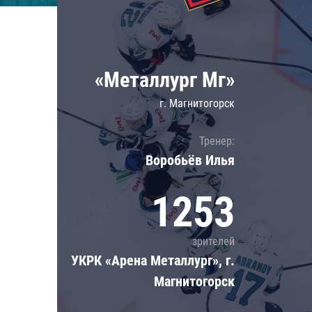
Локомотив
Северсталь
ЦСКА
«Металлург Мг»
Шанхайские Драконы
г. Магнитогорск
Тренер:
Воробьёв Илья
1253
зрителей
УКРК «Арена Металлург», г.
Магнитогорск