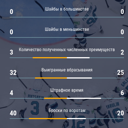
Амур
Шайбы в большинстве
0
0
Барыс
Салават Юлаев
Шайбы в меньшинстве
0
0
Сибирь
Количество полученных численных преимуществ
3
2
Выигранные вбрасывания
32
25
Штрафное время
4
6
Броски по воротам
40
20