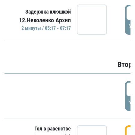
0
Задержка клюшкой
12.Неколенко Архип
УД
2 минуты / 05:17 - 07:17
Второ
2
УД
Гол в равенстве
3