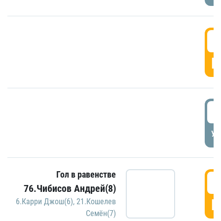
5
Г
5
УД
Гол в равенстве
5
76.Чибисов Андрей(8)
Г
6.Карри Джош(6)
,
21.Кошелев
Семён(7)