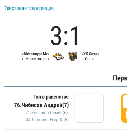
Текстовая трансляция
3:1
«Металлург Мг»
«ХК Сочи»
г. Магнитогорск
г. Сочи
Первы
Гол в равенстве
0
76.Чибисов Андрей(7)
Г
21.Кошелев Семён(6)
,
44.Яковлев Егор К.(6)