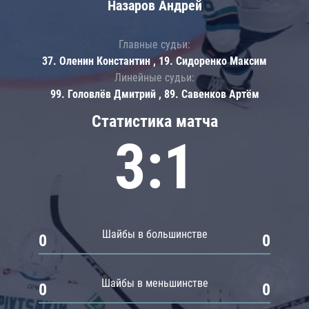
Назаров Андрей
Главные судьи:
37. Оленин Константин , 19. Сидоренко Максим
Линейные судьи:
99. Головлёв Дмитрий , 89. Савенков Артём
Статистика матча
3:1
Шайбы в большинстве
0
0
Шайбы в меньшинстве
0
0