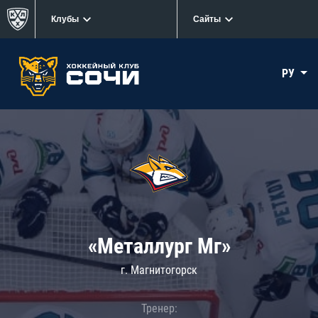
Клубы
Сайты
РУ
«Металлург Мг»
г. Магнитогорск
Тренер: