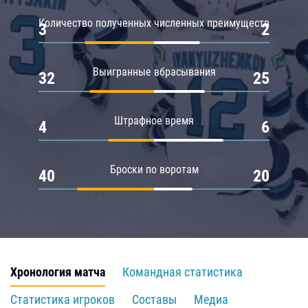
Количество полученных численных преимуществ
3
2
Выигранные вбрасывания
32
25
Штрафное время
4
6
Броски по воротам
40
20
Хронология матча
Командная статистика
Статистика игроков
Составы
Медиа