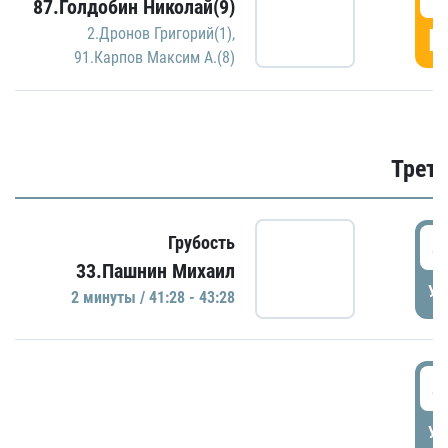
87.Голдобин Николай(9)
Г
2.Дронов Григорий(1)
,
91.Карпов Максим А.(8)
Трети
4
Грубость
33.Пашнин Михаил
УД
2 минуты / 41:28 - 43:28
4
УД